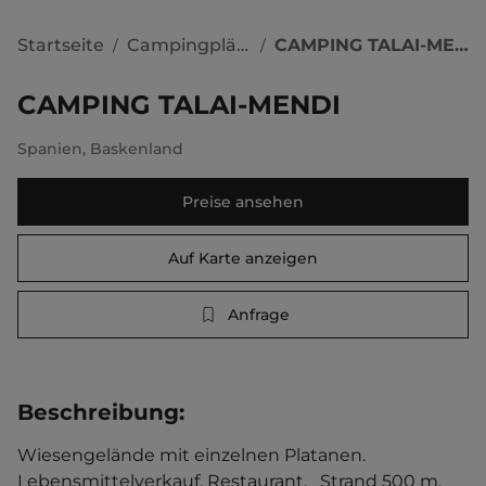
Startseite
Campingplätze
CAMPING TALAI-MENDI
/
/
CAMPING TALAI-MENDI
Spanien
,
Baskenland
Preise ansehen
Auf Karte anzeigen
Anfrage
Beschreibung
:
Wiesengelände mit einzelnen Platanen. 
Lebensmittelverkauf. Restaurant.   Strand 500 m, 