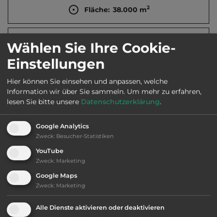
2
Fläche:
38.000
m
Öffnungszeiten:
Juni bis Sept.
Wählen Sie Ihre Cookie-
Einstellungen
Telefon:
0034 943 830042
Hier können Sie einsehen und anpassen, welche
Information wir über Sie sammeln.
Um mehr zu erfahren,
lesen Sie bitte unsere
Datenschutzerklärung
.
Ausstattung
:
Google Analytics
Zweck
:
Besucher-Statistiken
AB-Abfahrt max. 10 km entfernt
YouTube
Zweck
:
Marketing
Klassifizierung: ausreichend
Google Maps
Zweck
:
Marketing
Lage: ansprechend
Alle Dienste aktivieren oder deaktivieren