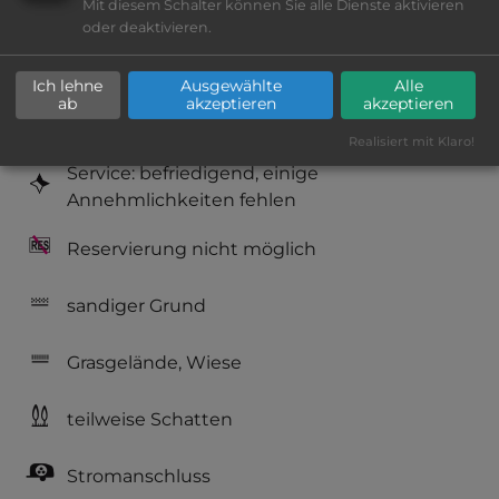
Platzeinrichtung: ausreichend
Mit diesem Schalter können Sie alle Dienste aktivieren
oder deaktivieren.
Geräuschkulisse: erträgliche
Lärmbelästigung
Ich lehne
Ausgewählte
Alle
ab
akzeptieren
akzeptieren
Hygiene: befriedigend
Realisiert mit Klaro!
Service: befriedigend, einige
Annehmlichkeiten fehlen
Reservierung nicht möglich
sandiger Grund
Grasgelände, Wiese
teilweise Schatten
Stromanschluss