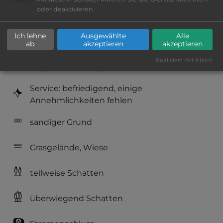
oder deaktivieren.
Platzeinrichtung: befriedigend
Ich lehne
Ausgewählte
Alle
Geräuschkulisse: überwiegend ruhig
ab
akzeptieren
akzeptieren
Realisiert mit Klaro!
Hygiene: befriedigend
Service: befriedigend, einige
Annehmlichkeiten fehlen
sandiger Grund
Grasgelände, Wiese
teilweise Schatten
überwiegend Schatten