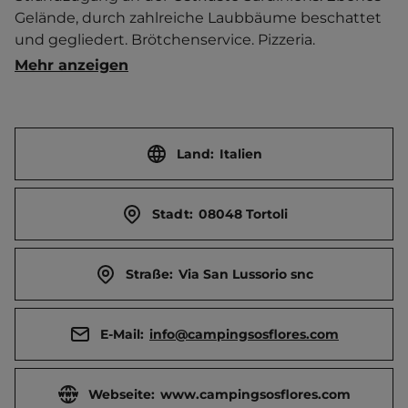
Gelände, durch zahlreiche Laubbäume beschattet 
und gegliedert. Brötchenservice. Pizzeria. 
Frühstücksangebot. Sport- und 
Mehr anzeigen
Unterhaltungsprogramm. Organisation von 
Ausflügen.  Shuttle-Service nach Tortoli.   
Ortszentrum 2 km entfernt. 
Touristen-/Dauerstellplätze 250/0.
Land:
Italien
Stadt:
08048 Tortoli
Straße:
Via San Lussorio snc
E-Mail:
info@campingsosflores.com
Webseite:
www.campingsosflores.com