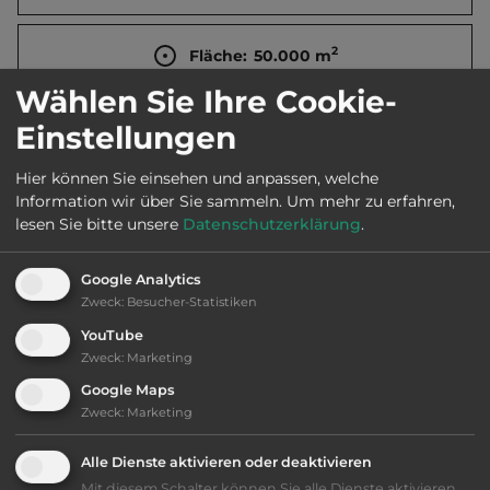
2
Fläche:
50.000
m
Wählen Sie Ihre Cookie-
Öffnungszeiten:
1.5. bis 30.10.
Einstellungen
Hier können Sie einsehen und anpassen, welche
Telefon:
0039 0782 667485
Information wir über Sie sammeln.
Um mehr zu erfahren,
lesen Sie bitte unsere
Datenschutzerklärung
.
Google Analytics
Ausstattung
:
Zweck
:
Besucher-Statistiken
YouTube
bis 50,- Euro
Zweck
:
Marketing
Google Maps
Klassifizierung: befriedigend
Zweck
:
Marketing
Alle Dienste aktivieren oder deaktivieren
Lage: schön
Mit diesem Schalter können Sie alle Dienste aktivieren