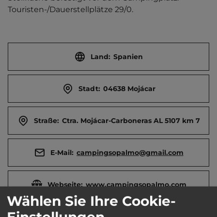
Touristen-/Dauerstellplätze 29/0.
Land:
Spanien
Stadt:
04638 Mojácar
Straße:
Ctra. Mojácar-Carboneras AL 5107 km 7
E-Mail:
campingsopalmo@gmail.com
Webseite:
www.campingsopalmo.com
Wählen Sie Ihre Cookie-
Einstellungen
Öffnungszeiten:
Ganzjährig geöffnet