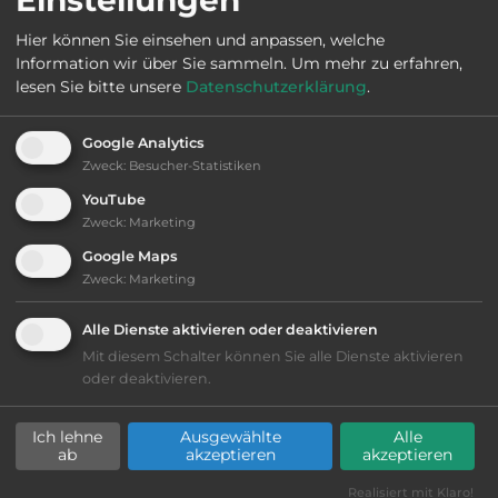
Hier können Sie einsehen und anpassen, welche
Information wir über Sie sammeln.
Um mehr zu erfahren,
Telefon:
0034950 478413
lesen Sie bitte unsere
Datenschutzerklärung
.
Google Analytics
Zweck
:
Besucher-Statistiken
Ausstattung
:
YouTube
Zweck
:
Marketing
bis 15,- Euro
Google Maps
Zweck
:
Marketing
Lage: ansprechend
Alle Dienste aktivieren oder deaktivieren
Geräuschkulisse: überwiegend ruhig
Mit diesem Schalter können Sie alle Dienste aktivieren
oder deaktivieren.
Stromanschluss
Ich lehne
Ausgewählte
Alle
ab
akzeptieren
akzeptieren
WC
Realisiert mit Klaro!