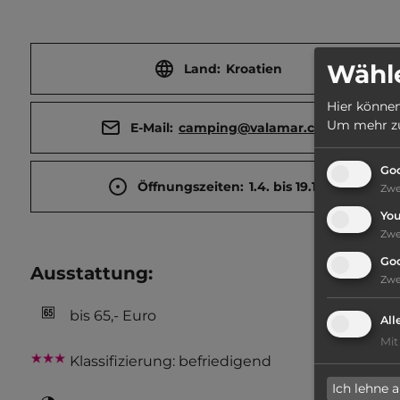
Touri
Wähle
Land:
Kroatien
Hier können
Um mehr zu 
E-Mail:
camping@valamar.com
Goo
Öffnungszeiten:
1.4. bis 19.10.
Zw
Yo
Zw
Go
Ausstattung
:
Zw
bis 65,- Euro
All
Mit
Klassifizierung: befriedigend
Ich lehne 