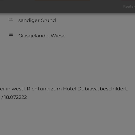
Campingplatz befindet sich am Wasser
Realisi
sandiger Grund
Grasgelände, Wiese
er in westl. Richtung zum Hotel Dubrava, beschildert.
 / 18.072222