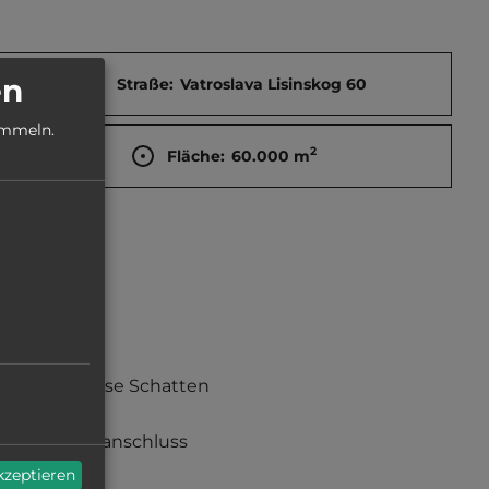
en
Straße:
Vatroslava Lisinskog 60
ammeln.
2
Fläche:
60.000
m
teilweise Schatten
Stromanschluss
akzeptieren