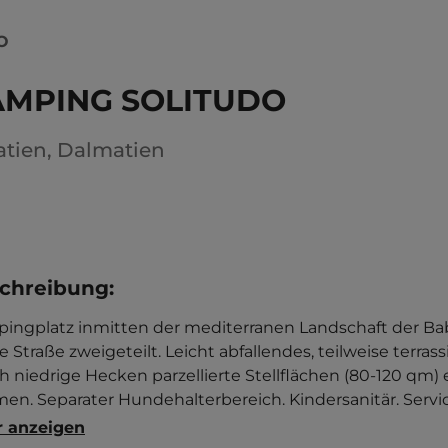
O
AMPING SOLITUDO
atien
,
Dalmatien
chreibung
:
ingplatz inmitten der mediterranen Landschaft der Babi
e Straße zweigeteilt. Leicht abfallendes, teilweise terr
h niedrige Hecken parzellierte Stellflächen (80-120 qm
en. Separater Hundehalterbereich. Kindersanitär. Servi
sen und Lebensmitteln. Multisportplatz. Boulebahn. Sep
 anzeigen
ersportzentrum und zwei Kiesstrände mit zum Teil gepfla