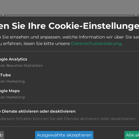
sten-/Dauerstellplätze 393/0.
n Sie Ihre Cookie-Einstellung
Stadt:
20000 Dubrovnik
 Sie einsehen und anpassen, welche Information wir über Sie s
erfahren, lesen Sie bitte unsere
Datenschutzerklärung
.
Webseite:
www.camping-adriatic.com
gle Analytics
Telefon:
00385 52 465010
eck
:
Besucher-Statistiken
uTube
eck
:
Marketing
ogle Maps
eck
:
Marketing
Hygiene: befriedigend
e Dienste aktivieren oder deaktivieren
 diesem Schalter können Sie alle Dienste aktivieren oder deaktivieren.
Service: befriedigend, einige
Annehmlichkeiten fehlen
ab
Ausgewählte akzeptieren
Alle 