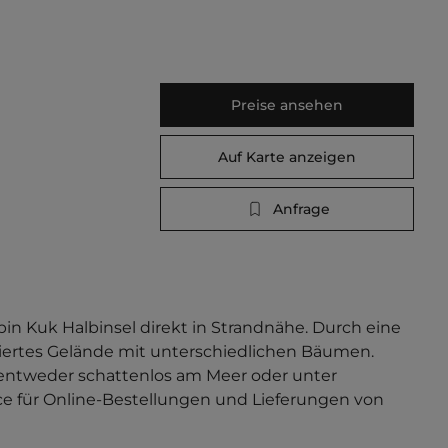
Preise ansehen
Auf Karte anzeigen
Anfrage
n Kuk Halbinsel direkt in Strandnähe. Durch eine 
assiertes Gelände mit unterschiedlichen Bäumen. 
) entweder schattenlos am Meer oder unter 
ce für Online-Bestellungen und Lieferungen von 
arater Hundestrand. Mobilheimanlage. 
stertern Liegeflächen sind 250 m entfernt.    