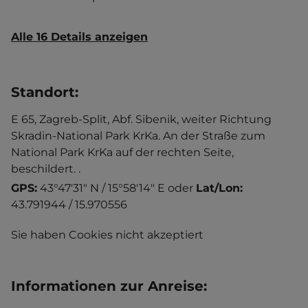
Alle 16 Details anzeigen
Standort
:
E 65, Zagreb-Split, Abf. Sibenik, weiter Richtung
Skradin-National Park KrKa. An der Straße zum
National Park KrKa auf der rechten Seite,
beschildert. .
GPS:
43°47'31" N / 15°58'14" E
oder
Lat/Lon:
43.791944 / 15.970556
Sie haben Cookies nicht akzeptiert
Informationen zur Anreise
: