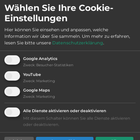
Wählen Sie Ihre Cookie-
Öffnungszeiten:
1.4.. bis 30.10.
Einstellungen
Hier können Sie einsehen und anpassen, welche
Information wir über Sie sammeln.
Um mehr zu erfahren,
Ausstattung
:
lesen Sie bitte unsere
Datenschutzerklärung
.
AB-Abfahrt max. 10 km entfernt
Google Analytics
Zweck
:
Besucher-Statistiken
Lage: schön
YouTube
Zweck
:
Marketing
Platzeinrichtung: ausreichend
Google Maps
Zweck
:
Marketing
Geräuschkulisse: sehr ruhig
Alle Dienste aktivieren oder deaktivieren
Hygiene: befriedigend
Mit diesem Schalter können Sie alle Dienste aktivieren
oder deaktivieren.
Service: mittelmäßig, das Wichtigste ist
vorhanden