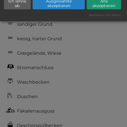
Ich lehne
Ausgewählte
Alle
ab
akzeptieren
akzeptieren
nur Barzahlung
Realisiert mit Klaro!
sandiger Grund
kiesig, harter Grund
Grasgelände, Wiese
Stromanschluss
Waschbecken
Duschen
Fäkalienausguss
Geschirrspülbecken