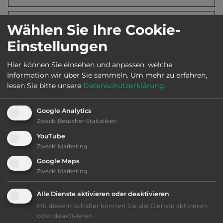
2
Fläche:
25.000
m
Wählen Sie Ihre Cookie-
Einstellungen
Öffnungszeiten:
Juni bis Sept.
Hier können Sie einsehen und anpassen, welche
Information wir über Sie sammeln.
Um mehr zu erfahren,
lesen Sie bitte unsere
Datenschutzerklärung
.
Ausstattung
:
Google Analytics
Zweck
:
Besucher-Statistiken
Klassifizierung: ausreichend
YouTube
Zweck
:
Marketing
Lage: schön
Google Maps
Zweck
:
Marketing
Platzeinrichtung: befriedigend
Alle Dienste aktivieren oder deaktivieren
Geräuschkulisse: überwiegend ruhig
Mit diesem Schalter können Sie alle Dienste aktivieren
oder deaktivieren.