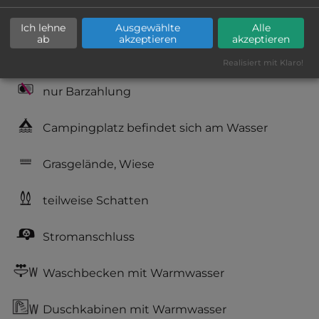
Hygiene: befriedigend
Ich lehne
Ausgewählte
Alle
ab
akzeptieren
akzeptieren
Service: mittelmäßig, das Wichtigste ist
vorhanden
Realisiert mit Klaro!
nur Barzahlung
Campingplatz befindet sich am Wasser
Grasgelände, Wiese
teilweise Schatten
Stromanschluss
Waschbecken mit Warmwasser
Duschkabinen mit Warmwasser