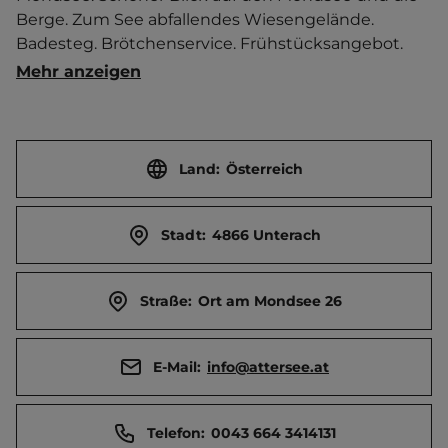
Berge. Zum See abfallendes Wiesengelände. 
Badesteg. Brötchenservice. Frühstücksangebot. 
Durch Dauercamper geprägt.   Ort 4 km entfernt. 
Mehr anzeigen
Touristen-/Dauerstellplätze 10/60.
Land:
Österreich
Stadt:
4866 Unterach
Straße:
Ort am Mondsee 26
E-Mail:
info@attersee.at
Telefon:
0043 664 3414131