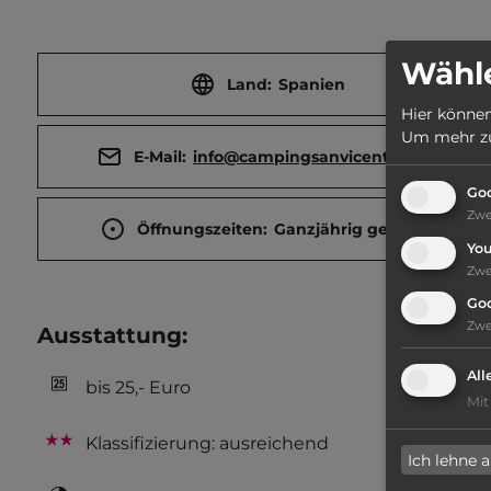
Wähle
Land:
Spanien
Hier können
Um mehr zu 
E-Mail:
info@campingsanvicente.com
Goo
Zw
Öffnungszeiten:
Ganzjährig geöffnet
Yo
Zw
Go
Zw
Ausstattung
:
All
bis 25,- Euro
Mit
Klassifizierung: ausreichend
Ich lehne 