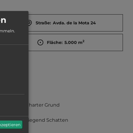
en
Straße:
Avda. de la Mota 24
ammeln.
2
Fläche:
5.000
m
kiesig, harter Grund
überwiegend Schatten
akzeptieren