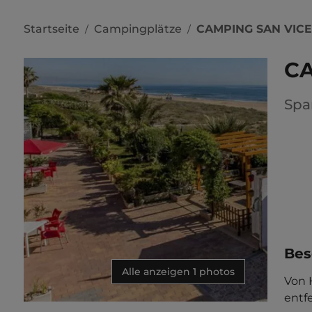
Startseite
Campingplätze
CAMPING SAN VIC
/
/
CA
Spa
Bes
Alle anzeigen 1 photos
Von 
entfe