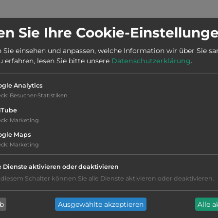
n Sie Ihre Cookie-Einstellung
Stadt:
46770 Xeraco
 Sie einsehen und anpassen, welche Information wir über Sie s
erfahren, lesen Sie bitte unsere
Datenschutzerklärung
.
Webseite:
www.campingsanvicente.com
gle Analytics
eck
:
Besucher-Statistiken
Telefon:
0034 962 888188
uTube
eck
:
Marketing
ogle Maps
eck
:
Marketing
e Dienste aktivieren oder deaktivieren
Hygiene: befriedigend
 diesem Schalter können Sie alle Dienste aktivieren oder deaktivieren.
Service: befriedigend, einige
ab
Ausgewählte akzeptieren
Alle 
Annehmlichkeiten fehlen