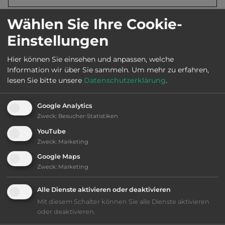
Wählen Sie Ihre Cookie-
Öffnungszeiten:
1.5. bis 30.9.
Einstellungen
Telefon:
0041 33 8552885
Hier können Sie einsehen und anpassen, welche
Information wir über Sie sammeln.
Um mehr zu erfahren,
lesen Sie bitte unsere
Datenschutzerklärung
.
Ausstattung
:
Google Analytics
Zweck
:
Besucher-Statistiken
naturbelassener Platz
YouTube
Zweck
:
Marketing
Seilbahn
Google Maps
Zweck
:
Marketing
bis 30,- Euro
Alle Dienste aktivieren oder deaktivieren
Mit diesem Schalter können Sie alle Dienste aktivieren
Klassifizierung: befriedigend
oder deaktivieren.