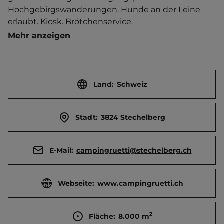
Hochgebirgswanderungen. Hunde an der Leine 
erlaubt. Kiosk. Brötchenservice.    
Touristen-/Dauerstellplätze 70/10. Mittagsruhe 12-15 
Mehr anzeigen
Uhr.
Land:
Schweiz
Stadt:
3824 Stechelberg
E-Mail:
campingruetti@stechelberg.ch
Webseite:
www.campingruetti.ch
2
Fläche:
8.000
m