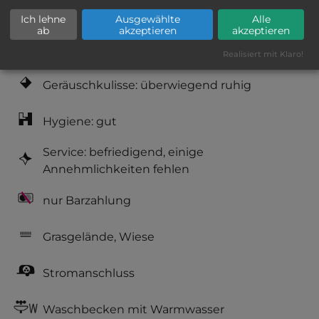
Lage: schön
Ich lehne
Ausgewählte
Alle
ab
akzeptieren
akzeptieren
Platzeinrichtung: gut
Realisiert mit Klaro!
Geräuschkulisse: überwiegend ruhig
Hygiene: gut
Service: befriedigend, einige
Annehmlichkeiten fehlen
nur Barzahlung
Grasgelände, Wiese
Stromanschluss
Waschbecken mit Warmwasser