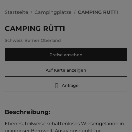
Startseite
Campingplätze
CAMPING RÜTTI
/
/
CAMPING RÜTTI
Schweiz
,
Berner Oberland
Preise ansehen
Auf Karte anzeigen
Anfrage
Beschreibung
:
Ebenes, teilweise schattenloses Wiesengelände in 
grandioser Bergwelt. Ausgangspunkt für 