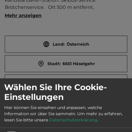
Kanuwanderer-Station. Skibus-Service. 
Brötchenservice.   Ort 500 m entfernt. 
Touristen-/Dauerstellplätze 40/10. Mittagsruhe 12-
Mehr anzeigen
14 Uhr.
Land:
Österreich
Stadt:
6651 Häselgehr
Straße:
Luxnach 122
Wählen Sie Ihre Cookie-
Einstellungen
E-Mail:
info@lechtal-camping-rudi.at
Hier können Sie einsehen und anpassen, welche
Information wir über Sie sammeln.
Um mehr zu erfahren,
lesen Sie bitte unsere
Datenschutzerklärung
.
Webseite:
www.lechtal-camping-rudi.at