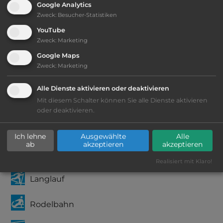
Google Analytics
2
Fläche:
8.000
m
Zweck
:
Besucher-Statistiken
YouTube
Zweck
:
Marketing
Öffnungszeiten:
Ganzjährig geöffnet
Google Maps
Zweck
:
Marketing
Telefon:
0043 676 7394924
Alle Dienste aktivieren oder deaktivieren
Mit diesem Schalter können Sie alle Dienste aktivieren
oder deaktivieren.
Ausstattung
:
Ich lehne
Ausgewählte
Alle
ab
akzeptieren
akzeptieren
Abfahrtslauf
Realisiert mit Klaro!
Langlauf
Rodelbahn