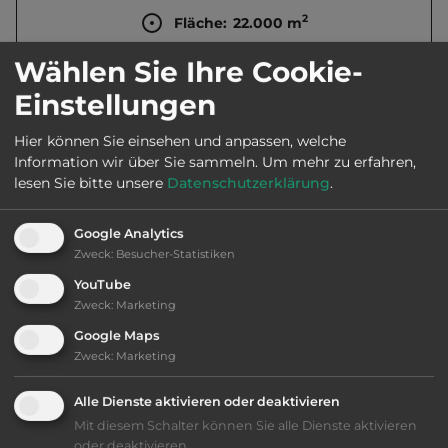
2
Fläche:
22.000
m
Wählen Sie Ihre Cookie-
Öffnungszeiten:
1.4. bis 30.9.
Einstellungen
Hier können Sie einsehen und anpassen, welche
Telefon:
00352 750234
Information wir über Sie sammeln.
Um mehr zu erfahren,
lesen Sie bitte unsere
Datenschutzerklärung
.
Google Analytics
Ausstattung
:
Zweck
:
Besucher-Statistiken
YouTube
AB-Abfahrt max. 10 km entfernt
Zweck
:
Marketing
Google Maps
bis 25,- Euro
Zweck
:
Marketing
Klassifizierung: ausreichend
Alle Dienste aktivieren oder deaktivieren
Mit diesem Schalter können Sie alle Dienste aktivieren
oder deaktivieren.