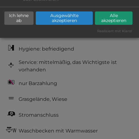
Lage: ansprechend
Ich lehne
Ausgewählte
Alle
Platzeinrichtung: befriedigend
ab
akzeptieren
akzeptieren
Realisiert mit Klaro!
Geräuschkulisse: laut
Hygiene: befriedigend
Service: mittelmäßig, das Wichtigste ist
vorhanden
nur Barzahlung
Grasgelände, Wiese
Stromanschluss
Waschbecken mit Warmwasser