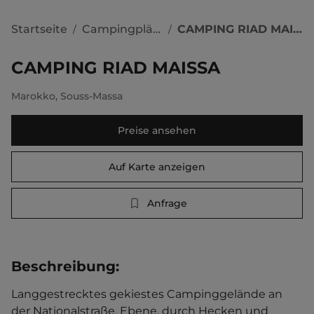
Startseite
Campingplätze
CAMPING RIAD MAISSA
/
/
CAMPING RIAD MAISSA
Marokko
,
Souss-Massa
Preise ansehen
Auf Karte anzeigen
Anfrage
Beschreibung
:
Langgestrecktes gekiestes Campinggelände an 
der Nationalstraße. Ebene, durch Hecken und 