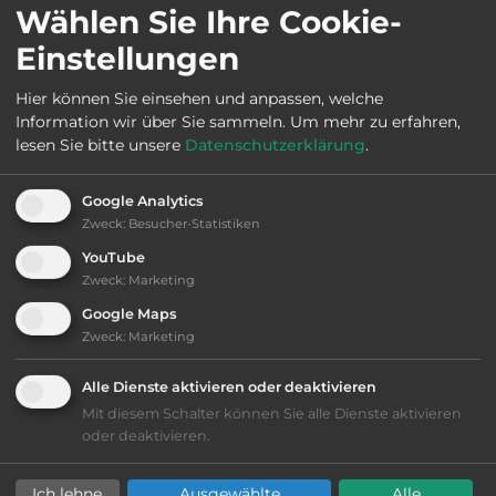
Wählen Sie Ihre Cookie-
Einstellungen
Öffnungszeiten:
Ganzjährig geöffnet
Hier können Sie einsehen und anpassen, welche
Information wir über Sie sammeln.
Um mehr zu erfahren,
lesen Sie bitte unsere
Datenschutzerklärung
.
Ausstattung
:
Google Analytics
bis 10,- Euro
Zweck
:
Besucher-Statistiken
YouTube
Klassifizierung: ausreichend
Zweck
:
Marketing
Google Maps
Lage: ansprechend
Zweck
:
Marketing
Platzeinrichtung: befriedigend
Alle Dienste aktivieren oder deaktivieren
Mit diesem Schalter können Sie alle Dienste aktivieren
Geräuschkulisse: erträgliche
oder deaktivieren.
Lärmbelästigung
Ich lehne
Ausgewählte
Alle