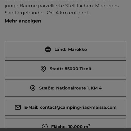
junge Bäume parzellierte Stellflächen. Modernes 
Sanitärgebäude.   Ort 4 km entfernt. 
Touristen-/Dauerstellplätze 120/0.
Mehr anzeigen
Land:
Marokko
Stadt:
85000 Tiznit
Straße:
Nationalroute 1, KM 4
E-Mail:
contact@camping-riad-maissa.com
2
Fläche:
10.000
m