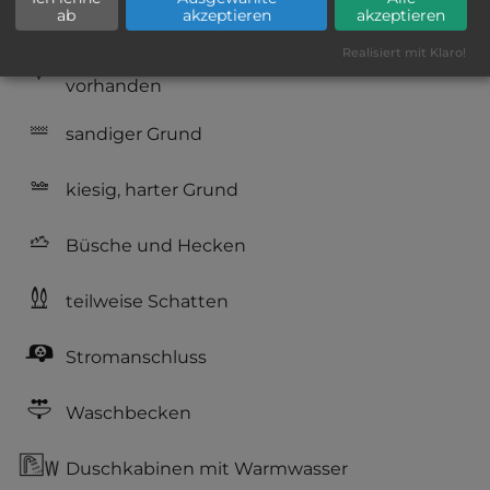
Hygiene: gut
ab
akzeptieren
akzeptieren
Realisiert mit Klaro!
Service: mittelmäßig, das Wichtigste ist
vorhanden
sandiger Grund
kiesig, harter Grund
Büsche und Hecken
teilweise Schatten
Stromanschluss
Waschbecken
Duschkabinen mit Warmwasser