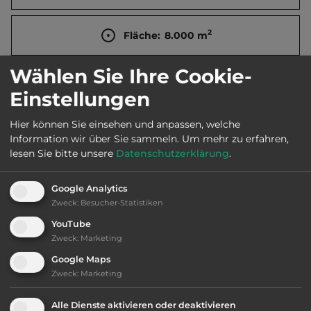
2
Fläche:
8.000
m
Wählen Sie Ihre Cookie-
Öffnungszeiten:
1.5. bis 30.9.
Einstellungen
Hier können Sie einsehen und anpassen, welche
Telefon:
0043 4712 389
Information wir über Sie sammeln.
Um mehr zu erfahren,
lesen Sie bitte unsere
Datenschutzerklärung
.
Google Analytics
Ausstattung
:
Zweck
:
Besucher-Statistiken
YouTube
bis 25,- Euro
Zweck
:
Marketing
Google Maps
Klassifizierung: befriedigend
Zweck
:
Marketing
Lage: schön
Alle Dienste aktivieren oder deaktivieren