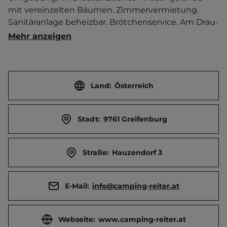
mit vereinzelten Bäumen. Zimmervermietung. 
Sanitäranlage beheizbar. Brötchenservice. Am Drau-
Radweg.   Ort 1 km entfernt. 
Mehr anzeigen
Touristen-/Dauerstellplätze 40/0.
Land:
Österreich
Stadt:
9761 Greifenburg
Straße:
Hauzendorf 3
E-Mail:
info@camping-reiter.at
Webseite:
www.camping-reiter.at