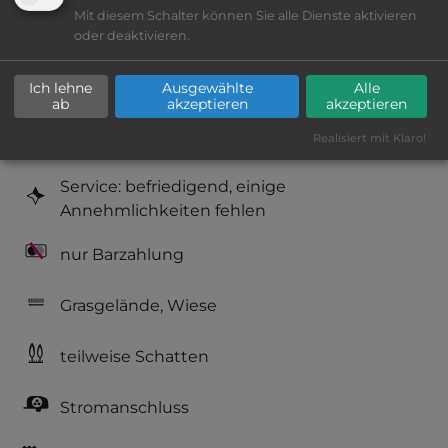
Mit diesem Schalter können Sie alle Dienste aktivieren
Platzeinrichtung: befriedigend
oder deaktivieren.
Geräuschkulisse: erträgliche
Ich lehne
Ausgewählte
Alle
Lärmbelästigung
ab
akzeptieren
akzeptieren
Realisiert mit Klaro!
Hygiene: befriedigend
Service: befriedigend, einige
Annehmlichkeiten fehlen
nur Barzahlung
Grasgelände, Wiese
teilweise Schatten
Stromanschluss