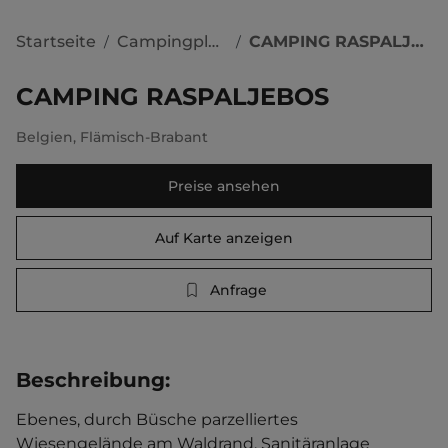
Startseite
Campingplätze
CAMPING RASPALJEBOS
/
/
CAMPING RASPALJEBOS
Belgien
,
Flämisch-Brabant
Preise ansehen
Auf Karte anzeigen
Anfrage
Beschreibung
:
Ebenes, durch Büsche parzelliertes 
Wiesengelände am Waldrand. Sanitäranlage 