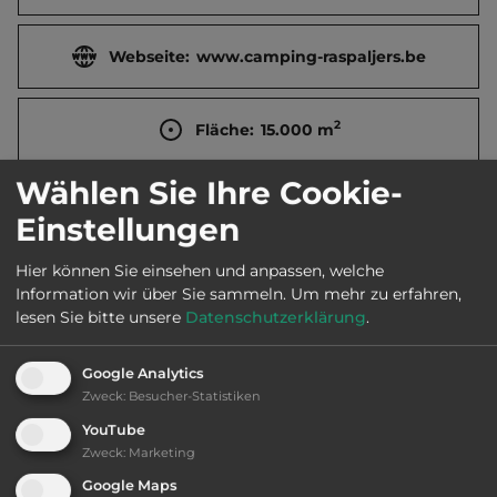
Webseite:
www.camping-raspaljers.be
2
Fläche:
15.000
m
Wählen Sie Ihre Cookie-
Öffnungszeiten:
Ganzjährig geöffnet
Einstellungen
Hier können Sie einsehen und anpassen, welche
Telefon:
0032 54 588527
Information wir über Sie sammeln.
Um mehr zu erfahren,
lesen Sie bitte unsere
Datenschutzerklärung
.
Google Analytics
Ausstattung
:
Zweck
:
Besucher-Statistiken
YouTube
bis 15,- Euro
Zweck
:
Marketing
Google Maps
Klassifizierung: ausreichend