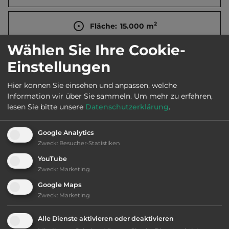
2
Fläche:
15.000
m
Wählen Sie Ihre Cookie-
Öffnungszeiten:
28.4. bis 1.10.
Einstellungen
Hier können Sie einsehen und anpassen, welche
Telefon:
0039 0461 548062
Information wir über Sie sammeln.
Um mehr zu erfahren,
lesen Sie bitte unsere
Datenschutzerklärung
.
Google Analytics
Ausstattung
:
Zweck
:
Besucher-Statistiken
YouTube
bis 50,- Euro
Zweck
:
Marketing
Google Maps
Klassifizierung: befriedigend
Zweck
:
Marketing
Lage: sehr schön
Alle Dienste aktivieren oder deaktivieren