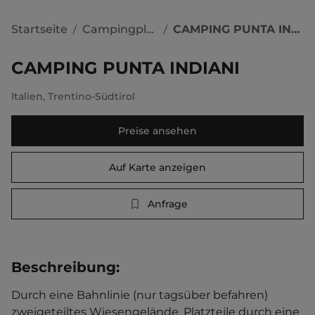
Startseite
Campingplätze
CAMPING PUNTA INDIANI
/
/
CAMPING PUNTA INDIANI
Italien
,
Trentino-Südtirol
Preise ansehen
Auf Karte anzeigen
Anfrage
Beschreibung
:
Durch eine Bahnlinie (nur tagsüber befahren) 
zweigeteiltes Wiesengelände. Platzteile durch eine 