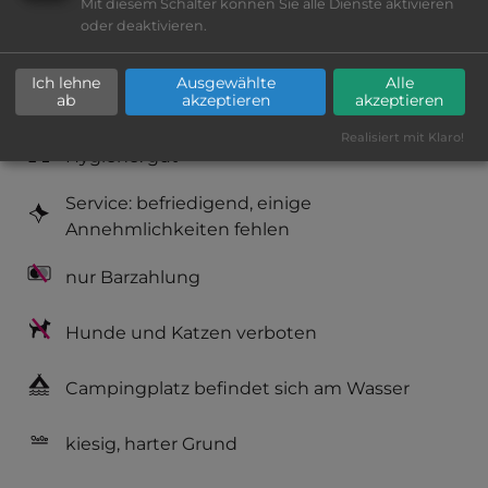
Mit diesem Schalter können Sie alle Dienste aktivieren
oder deaktivieren.
Platzeinrichtung: gut
Geräuschkulisse: erträgliche
Ich lehne
Ausgewählte
Alle
ab
akzeptieren
akzeptieren
Lärmbelästigung
Realisiert mit Klaro!
Hygiene: gut
Service: befriedigend, einige
Annehmlichkeiten fehlen
nur Barzahlung
Hunde und Katzen verboten
Campingplatz befindet sich am Wasser
kiesig, harter Grund