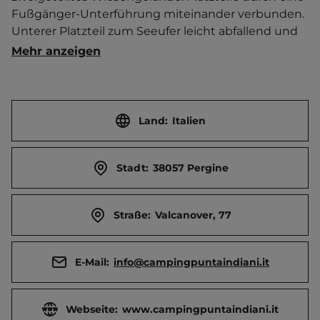
Fußgänger-Unterführung miteinander verbunden. 
Unterer Platzteil zum Seeufer leicht abfallend und 
teilweise unter Bäumen. Oberer Platzbereich 
Mehr anzeigen
terrassiert ansteigend.   Ort 100 m entfernt. 
Touristen-/Dauerstellplätze 115/0.
Land:
Italien
Stadt:
38057 Pergine
Straße:
Valcanover, 77
E-Mail:
info@campingpuntaindiani.it
Webseite:
www.campingpuntaindiani.it