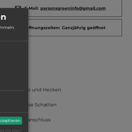
E-Mail:
parsonsgreeninfo@gmail.com
en
ammeln.
Öffnungszeiten:
Ganzjährig geöffnet
Büsche und Hecken
teilweise Schatten
Stromanschluss
akzeptieren
ert mit Klaro!