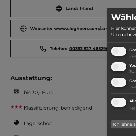
Land:
Irland
Wähle
Hier können
Webseite:
www.clogheen.com/caravan.htm
Um mehr zu 
Telefon:
00353 527 465290
Goo
Zw
Yo
Zw
Ausstattung
:
Go
Zw
bis 30,- Euro
All
Klassifizierung: befriedigend
Mit
Lage: schön
Ich lehne 