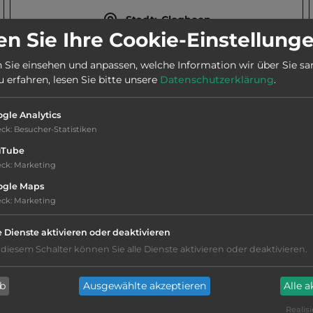
Stadt:
Clogheen
n Sie Ihre Cookie-Einstellung
2
 Sie einsehen und anpassen, welche Information wir über Sie s
Fläche:
20.000
m
erfahren, lesen Sie bitte unsere
Datenschutzerklärung
.
gle Analytics
eck
:
Besucher-Statistiken
uTube
eck
:
Marketing
ogle Maps
eck
:
Marketing
Hygiene: befriedigend
e Dienste aktivieren oder deaktivieren
Service: befriedigend, einige
 diesem Schalter können Sie alle Dienste aktivieren oder deaktivieren.
Annehmlichkeiten fehlen
ab
Ausgewählte akzeptieren
Alle 
nur Barzahlung
Realisi