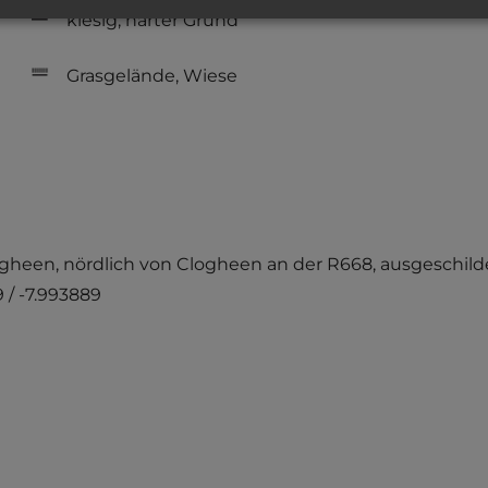
kiesig, harter Grund
Grasgelände, Wiese
ogheen, nördlich von Clogheen an der R668, ausgeschilde
 / -7.993889