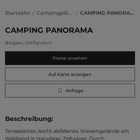
Startseite
Campingplätze
CAMPING PANORAMA
/
/
CAMPING PANORAMA
Belgien
,
Ostflandern
Preise ansehen
Auf Karte anzeigen
Anfrage
Beschreibung
:
Terrassiertes, leicht abfallenes Wiesengelände am 
Waldrand in Hanglage. Zeltwiese. Durch 