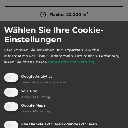
2
Fläche:
20.000
m
Wählen Sie Ihre Cookie-
Öffnungszeiten:
1.3. bis 15.11.
Einstellungen
Hier können Sie einsehen und anpassen, welche
Telefon:
0032 55 388668
Information wir über Sie sammeln.
Um mehr zu erfahren,
lesen Sie bitte unsere
Datenschutzerklärung
.
Google Analytics
Ausstattung
:
Zweck
:
Besucher-Statistiken
YouTube
bis 20,- Euro
Zweck
:
Marketing
Google Maps
Klassifizierung: befriedigend
Zweck
:
Marketing
Lage: schön
Alle Dienste aktivieren oder deaktivieren