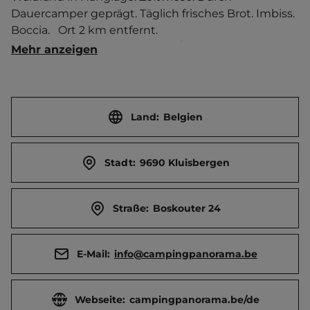
Dauercamper geprägt. Täglich frisches Brot. Imbiss. 
Boccia.   Ort 2 km entfernt. 
Touristen-/Dauerstellplätze 20/70.
Mehr anzeigen
Land:
Belgien
Stadt:
9690 Kluisbergen
Straße:
Boskouter 24
E-Mail:
info@campingpanorama.be
Webseite:
campingpanorama.be/de