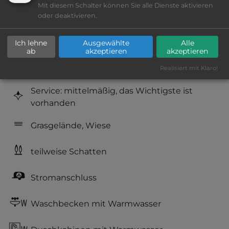
Mit diesem Schalter können Sie alle Dienste aktivieren
Platzeinrichtung: befriedigend
oder deaktivieren.
Geräuschkulisse: überwiegend ruhig
Ich lehne
Ausgewählte
Alle
ab
akzeptieren
akzeptieren
Hygiene: befriedigend
Realisiert mit Klaro!
Service: mittelmäßig, das Wichtigste ist
vorhanden
Grasgelände, Wiese
teilweise Schatten
Stromanschluss
Waschbecken mit Warmwasser