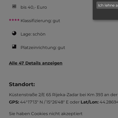
Ich lehne 
bis 40,- Euro
Klassifizierung: gut
Lage: schön
Platzeinrichtung: gut
Alle 47 Details anzeigen
Standort
:
Küstenstraße 2/E 65 Rijeka-Zadar bei Km 393 an der
GPS:
44°17'13" N / 15°26'48" E
oder
Lat/Lon:
44.28694
Sie haben Cookies nicht akzeptiert