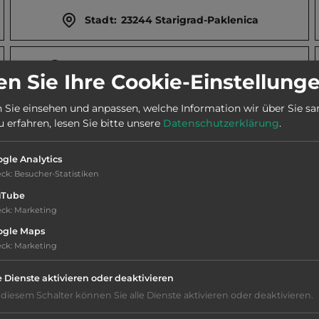
Stadt:
23244 Starigrad-Paklenica
Webseite:
www.bluesuncamping.com
n Sie Ihre Cookie-Einstellung
 Sie einsehen und anpassen, welche Information wir über Sie s
Telefon:
00385 1 3844288
erfahren, lesen Sie bitte unsere
Datenschutzerklärung
.
gle Analytics
eck
:
Besucher-Statistiken
uTube
eck
:
Marketing
ogle Maps
eck
:
Marketing
e Dienste aktivieren oder deaktivieren
 diesem Schalter können Sie alle Dienste aktivieren oder deaktivieren.
Geräuschkulisse: überwiegend ruhig