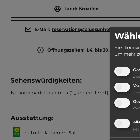
Land:
Kroatien
E-Mail:
reservations@bluesunhotels.com
Wähle
Hier können
Öffnungszeiten:
1.4. bis 30.10.
Um mehr zu 
Goo
Zw
Sehenswürdigkeiten:
Yo
Nationalpark Paklenica (2_km entfernt).
Zw
Go
Zw
Ausstattung
:
All
Mit
naturbelassener Platz