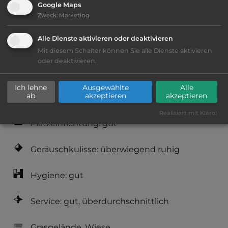
Google Maps
Zweck
:
Marketing
Ausstattung
:
Alle Dienste aktivieren oder deaktivieren
bis 35,- Euro
Mit diesem Schalter können Sie alle Dienste aktivieren
oder deaktivieren.
Klassifizierung: gut
Ich lehne
Ausgewählte
Alle
ab
akzeptieren
akzeptieren
Lage: ansprechend
Realisiert mit Klaro!
Platzeinrichtung: gut
Geräuschkulisse: überwiegend ruhig
Hygiene: gut
Service: gut, überdurchschnittlich
Grasgelände, Wiese