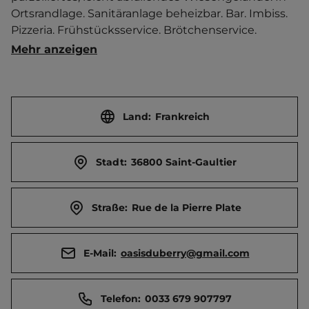
Ortsrandlage. Sanitäranlage beheizbar. Bar. Imbiss. 
Pizzeria. Frühstücksservice. Brötchenservice. 
Massagen. Trampolin. Spielautomaten. 
Mehr anzeigen
Springkissen. Reservierung wird empfohlen. Rad- 
und Wanderwege in der Umgebung.   
Ortszentrum 1 km entfernt. 
Touristen-/Dauerstellplätze 41/0.
Land:
Frankreich
Stadt:
36800 Saint-Gaultier
Straße:
Rue de la Pierre Plate
E-Mail:
oasisduberry@gmail.com
Telefon:
0033 679 907797