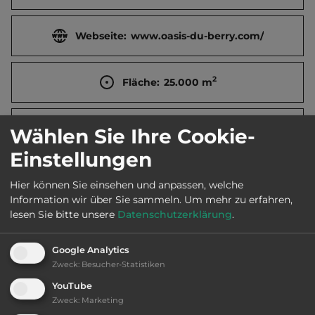
Webseite:
www.oasis-du-berry.com/
2
Fläche:
25.000
m
Öffnungszeiten:
1.2. bis 30.12.
Wählen Sie Ihre Cookie-
Einstellungen
Telefon:
0033 25447 1704
Hier können Sie einsehen und anpassen, welche
Information wir über Sie sammeln.
Um mehr zu erfahren,
lesen Sie bitte unsere
Datenschutzerklärung
.
Sehenswürdigkeiten:
Google Analytics
Zweck
:
Besucher-Statistiken
Collège Jean Moulin (12. Jh), Kirche der Priorei Saint-
YouTube
Gaultier.
Zweck
:
Marketing