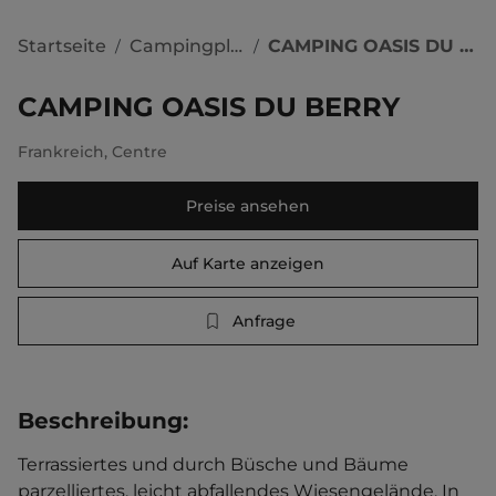
Startseite
Campingplätze
CAMPING OASIS DU BERRY
/
/
CAMPING OASIS DU BERRY
Frankreich
,
Centre
Preise ansehen
Auf Karte anzeigen
Anfrage
Beschreibung
:
Terrassiertes und durch Büsche und Bäume 
parzelliertes, leicht abfallendes Wiesengelände. In 