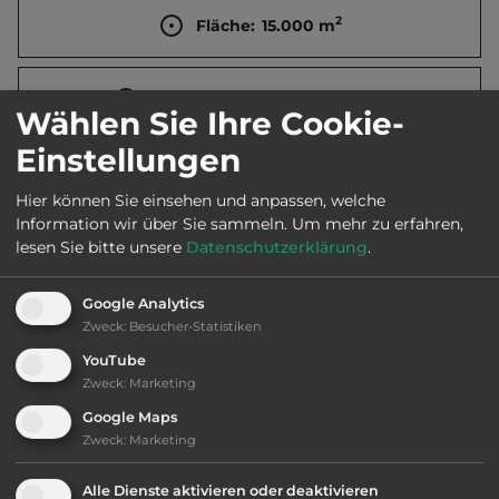
2
Fläche:
15.000
m
Öffnungszeiten:
23.5. bis 6.9.
Wählen Sie Ihre Cookie-
Einstellungen
Telefon:
00420 241 932044
Hier können Sie einsehen und anpassen, welche
Information wir über Sie sammeln.
Um mehr zu erfahren,
lesen Sie bitte unsere
Datenschutzerklärung
.
Ausstattung
:
Google Analytics
Zweck
:
Besucher-Statistiken
AB-Abfahrt max. 10 km entfernt
YouTube
Zweck
:
Marketing
bis 55,- Euro
Google Maps
Zweck
:
Marketing
Klassifizierung: gut
Alle Dienste aktivieren oder deaktivieren