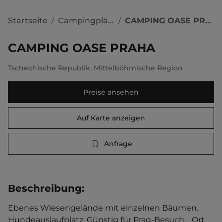
Startseite
Campingplätze
CAMPING OASE PRAHA
/
/
CAMPING OASE PRAHA
Tschechische Republik
,
Mittelböhmische Region
Preise ansehen
Auf Karte anzeigen
Anfrage
Beschreibung
:
Ebenes Wiesengelände mit einzelnen Bäumen. 
Hundeauslaufplatz. Günstig für Prag-Besuch.   Ort 