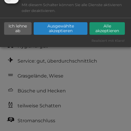
Lage: schön
Mit diesem Schalter können Sie alle Dienste aktivieren
oder deaktivieren.
Platzeinrichtung: sehr gut
Ich lehne
Ausgewählte
Alle
ab
akzeptieren
akzeptieren
Geräuschkulisse: überwiegend ruhig
Realisiert mit Klaro!
Hygiene: gut
Service: gut, überdurchschnittlich
Grasgelände, Wiese
Büsche und Hecken
teilweise Schatten
Stromanschluss