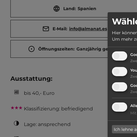
Land:
Spanien
Wähle
E-Mail:
info@almanat.es
Hier können
Um mehr zu 
Öffnungszeiten:
Ganzjährig geöffnet
Goo
Zw
Yo
Zw
Ausstattung
:
Go
Zw
bis 40,- Euro
All
Klassifizierung: befriedigend
Mit
Lage: ansprechend
Ich lehne 