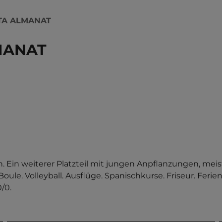
TA ALMANAT
MANAT
n weiterer Platzteil mit jungen Anpflanzungen, meist 
oule. Volleyball. Ausflüge. Spanischkurse. Friseur. Ferie
/0.