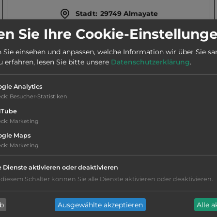
Stadt:
29749 Almayate
n Sie Ihre Cookie-Einstellung
Webseite:
www.almanat.de/de
 Sie einsehen und anpassen, welche Information wir über Sie s
erfahren, lesen Sie bitte unsere
Datenschutzerklärung
.
Telefon:
0034 952 556462
gle Analytics
eck
:
Besucher-Statistiken
uTube
eck
:
Marketing
ogle Maps
eck
:
Marketing
Hygiene: befriedigend
Service: befriedigend, einige
e Dienste aktivieren oder deaktivieren
Annehmlichkeiten fehlen
 diesem Schalter können Sie alle Dienste aktivieren oder deaktivieren.
Schattendächer
ab
Ausgewählte akzeptieren
Alle 