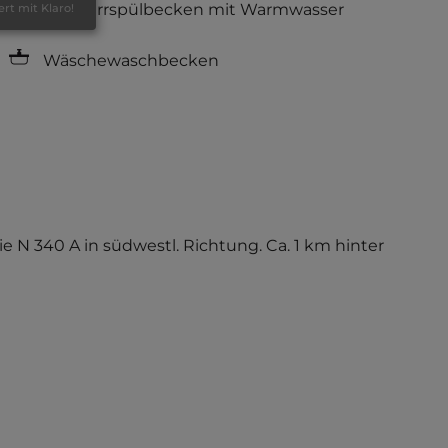
Geschirrspülbecken mit Warmwasser
ert mit Klaro!
Wäschewaschbecken
die N 340 A in südwestl. Richtung. Ca. 1 km hinter