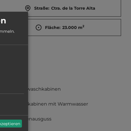
Straße:
Ctra. de la Torre Alta
en
2
Fläche:
23.000
m
ammeln.
Einzelwaschkabinen
Duschkabinen mit Warmwasser
Fäkalienausguss
akzeptieren