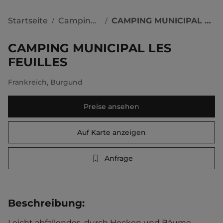
Startseite
Campingplätze
CAMPING MUNICIPAL LES FEUILLES
/
/
CAMPING MUNICIPAL LES
FEUILLES
Frankreich
,
Burgund
Preise ansehen
Auf Karte anzeigen
Anfrage
Beschreibung
:
Leicht abfallendes, durch Hecken und Bäume 