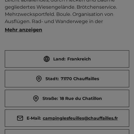
gegliedertes Wiesengelände. Brötchenservice. 
Mehrzwecksportfeld. Boule. Organisation von 
Ausflügen. Rad- und Wanderwege in der 
Umgebung.   Ortszentrum 1 km entfernt. 
Mehr anzeigen
Touristen-/Dauerstellplätze 60/0.
Land:
Frankreich
Stadt:
71170 Chauffailles
Straße:
18 Rue du Chatillon
E-Mail:
campinglesfeuilles@chauffailles.fr