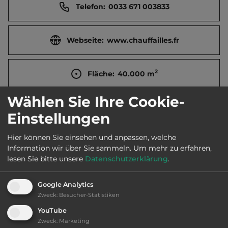
Telefon:
0033 671 003833
Webseite:
www.chauffailles.fr
2
Fläche:
40.000
m
Wählen Sie Ihre Cookie-
Öffnungszeiten:
15.4. bis 30.9.
Einstellungen
Hier können Sie einsehen und anpassen, welche
Telefon:
0033 385264812
Information wir über Sie sammeln.
Um mehr zu erfahren,
lesen Sie bitte unsere
Datenschutzerklärung
.
Google Analytics
Sehenswürdigkeiten:
Zweck
:
Besucher-Statistiken
Château de la Magdeleine.
YouTube
Zweck
:
Marketing