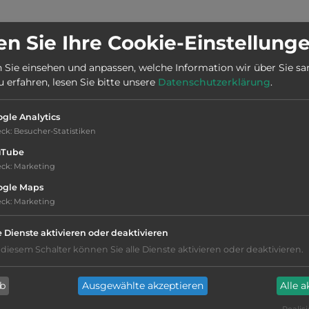
n Sie Ihre Cookie-Einstellung
Stadt:
90000 Tanger
 Sie einsehen und anpassen, welche Information wir über Sie s
erfahren, lesen Sie bitte unsere
Datenschutzerklärung
.
Öffnungszeiten:
Ganzjährig geöffnet
gle Analytics
eck
:
Besucher-Statistiken
uTube
eck
:
Marketing
ogle Maps
Hygiene: ausreichend
eck
:
Marketing
Service: mittelmäßig, das Wichtigste ist
e Dienste aktivieren oder deaktivieren
vorhanden
 diesem Schalter können Sie alle Dienste aktivieren oder deaktivieren.
Reservierung nicht möglich
ab
Ausgewählte akzeptieren
Alle 
Realisi