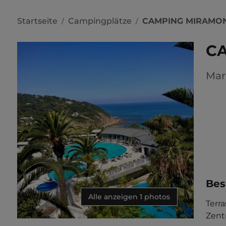
Startseite
Campingplätze
CAMPING MIRAMO
/
/
C
Mar
Bes
Alle anzeigen 1 photos
Terr
Zent