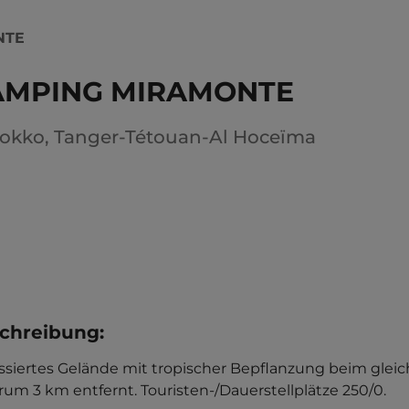
NTE
AMPING MIRAMONTE
okko
,
Tanger-Tétouan-Al Hoceïma
chreibung
:
assiertes Gelände mit tropischer Bepflanzung beim glei
rum 3 km entfernt. Touristen-/Dauerstellplätze 250/0.