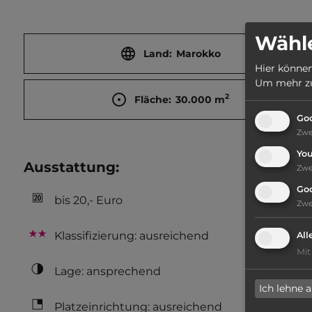
Wähle
Land:
Marokko
Hier können
Um mehr zu 
2
Fläche:
30.000
m
Goo
Zw
Yo
Ausstattung
:
Zw
Go
bis 20,- Euro
Zw
Klassifizierung: ausreichend
All
Mit
Lage: ansprechend
Ich lehne 
Platzeinrichtung: ausreichend