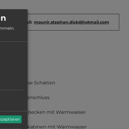
en
E-Mail:
mounir.stephan.dick@hotmail.com
ammeln.
teilweise Schatten
Stromanschluss
Waschbecken mit Warmwasser
akzeptieren
Duschkabinen mit Warmwasser
ert mit Klaro!