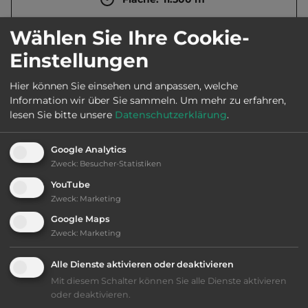
Wählen Sie Ihre Cookie-
Öffnungszeiten:
1.5. bis 31.9.
Einstellungen
Hier können Sie einsehen und anpassen, welche
Telefon:
0030 23750 41631
Information wir über Sie sammeln.
Um mehr zu erfahren,
lesen Sie bitte unsere
Datenschutzerklärung
.
Google Analytics
Ausstattung
:
Zweck
:
Besucher-Statistiken
YouTube
bis 25,- Euro
Zweck
:
Marketing
Google Maps
Klassifizierung: befriedigend
Zweck
:
Marketing
Lage: schön
Alle Dienste aktivieren oder deaktivieren
Mit diesem Schalter können Sie alle Dienste aktivieren
Platzeinrichtung: befriedigend
oder deaktivieren.