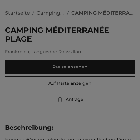
Startseite
Campingplätze
CAMPING MÉDITERRANÉE PLAGE
/
/
CAMPING MÉDITERRANÉE
PLAGE
Frankreich
,
Languedoc-Roussillon
Preise ansehen
Auf Karte anzeigen
Anfrage
Beschreibung
:
Ebenes Wiesengelände hinter einer flachen Düne. 