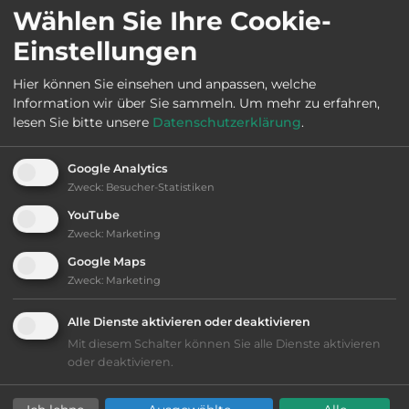
Wählen Sie Ihre Cookie-
Einstellungen
Öffnungszeiten:
1.4. bis 30.9.
Hier können Sie einsehen und anpassen, welche
Information wir über Sie sammeln.
Um mehr zu erfahren,
lesen Sie bitte unsere
Datenschutzerklärung
.
Ausstattung
:
Google Analytics
bis 55,- Euro
Zweck
:
Besucher-Statistiken
YouTube
Klassifizierung: gut
Zweck
:
Marketing
Google Maps
Lage: sehr schön
Zweck
:
Marketing
Platzeinrichtung: gut
Alle Dienste aktivieren oder deaktivieren
Mit diesem Schalter können Sie alle Dienste aktivieren
oder deaktivieren.
Geräuschkulisse: sehr ruhig