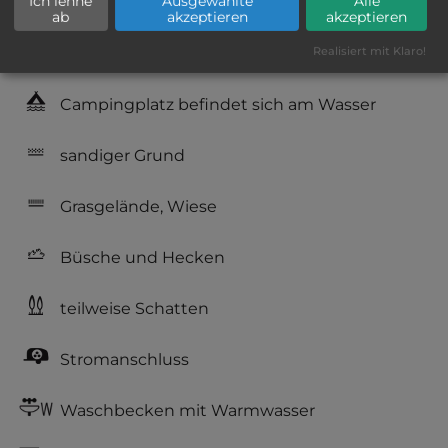
Ich lehne
Ausgewählte
Alle
Hygiene: gut
ab
akzeptieren
akzeptieren
Service: gut, überdurchschnittlich
Realisiert mit Klaro!
Campingplatz befindet sich am Wasser
sandiger Grund
Grasgelände, Wiese
Büsche und Hecken
teilweise Schatten
Stromanschluss
Waschbecken mit Warmwasser