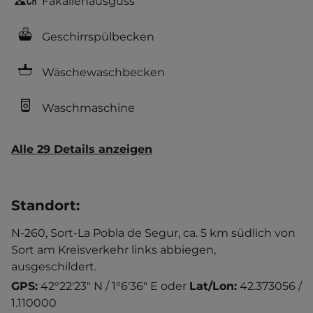
Fäkalienausguss
Geschirrspülbecken
Wäschewaschbecken
Waschmaschine
Alle 29 Details anzeigen
Standort
:
N-260, Sort-La Pobla de Segur, ca. 5 km südlich von
Sort am Kreisverkehr links abbiegen,
ausgeschildert.
GPS:
42°22'23" N / 1°6'36" E
oder
Lat/Lon:
42.373056 /
1.110000