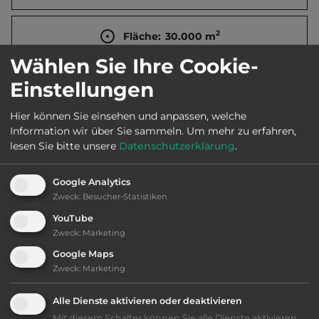
2
Fläche:
30.000
m
Wählen Sie Ihre Cookie-
Öffnungszeiten:
15.3. bis 15.10.
Einstellungen
Hier können Sie einsehen und anpassen, welche
Telefon:
0034 973 621292
Information wir über Sie sammeln.
Um mehr zu erfahren,
lesen Sie bitte unsere
Datenschutzerklärung
.
Google Analytics
Ausstattung
:
Zweck
:
Besucher-Statistiken
YouTube
bis 35,- Euro
Zweck
:
Marketing
Google Maps
Klassifizierung: befriedigend
Zweck
:
Marketing
Alle Dienste aktivieren oder deaktivieren
Lage: schön
Mit diesem Schalter können Sie alle Dienste aktivieren