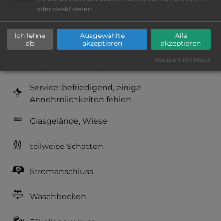
oder deaktivieren.
Platzeinrichtung: befriedigend
Ich lehne
Ausgewählte
Alle
Geräuschkulisse: überwiegend ruhig
ab
akzeptieren
akzeptieren
Realisiert mit Klaro!
Hygiene: befriedigend
Service: befriedigend, einige
Annehmlichkeiten fehlen
Grasgelände, Wiese
teilweise Schatten
Stromanschluss
Waschbecken