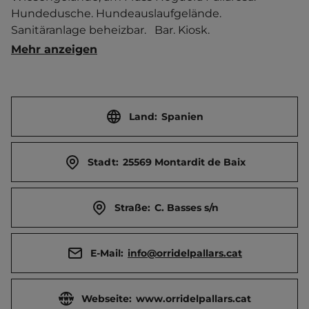
Hundedusche. Hundeauslaufgelände. 
Sanitäranlage beheizbar.   Bar. Kiosk. 
Brötchenservice. Frühstücksservice. Billard. Rad- 
Mehr anzeigen
und Wanderwege in der Umgebung.   Ort 6 km 
entfernt. Touristen-/Dauerstellplätze 65/25.
Land:
Spanien
Stadt:
25569 Montardit de Baix
Straße:
C. Basses s/n
E-Mail:
info@orridelpallars.cat
Webseite:
www.orridelpallars.cat