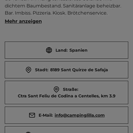
dichtem Baumbestand. Sanitäranlage beheizbar. 
Bar. Imbiss. Pizzeria. Kiosk. Brötchenservice. 
Kinderspielzimmer. Spielautomaten. Rad- und 
Mehr anzeigen
Wanderwege in der Umgebung.   Ort 2 km 
entfernt. Touristen-/Dauerstellplätze 130/75.
Land:
Spanien
Stadt:
8189 Sant Quirze de Safaja
Straße:
Ctra Sant Feliu de Codina a Centelles, km 3.9
E-Mail:
info@campinglilla.com