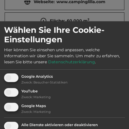
Webseite:
www.campinglilla.com
2
Fläche:
60.000
m
Wählen Sie Ihre Cookie-
Einstellungen
Öffnungszeiten:
Mitte Jan. bis Mitte Dez.
Hier können Sie einsehen und anpassen, welche
Information wir über Sie sammeln.
Um mehr zu erfahren,
Telefon:
0034 938 662526
lesen Sie bitte unsere
Datenschutzerklärung
.
Google Analytics
Zweck
:
Besucher-Statistiken
Ausstattung
:
YouTube
Zweck
:
Marketing
bis 30,- Euro
Google Maps
Zweck
:
Marketing
Klassifizierung: ausreichend
Alle Dienste aktivieren oder deaktivieren