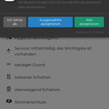
Lage: schön
Mit diesem Schalter können Sie alle Dienste aktivieren
oder deaktivieren.
Platzeinrichtung: befriedigend
Ich lehne
Ausgewählte
Alle
ab
akzeptieren
akzeptieren
Geräuschkulisse: überwiegend ruhig
Realisiert mit Klaro!
Hygiene: befriedigend
Service: mittelmäßig, das Wichtigste ist
vorhanden
sandiger Grund
teilweise Schatten
überwiegend Schatten
Stromanschluss