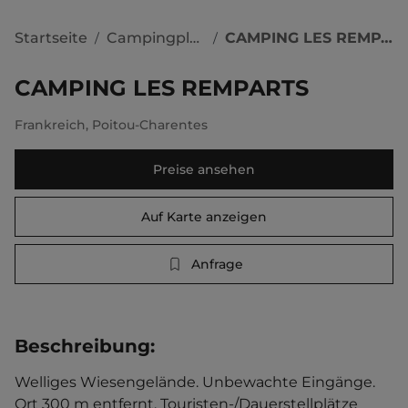
Startseite
Campingplätze
CAMPING LES REMPARTS
/
/
CAMPING LES REMPARTS
Frankreich
,
Poitou-Charentes
Preise ansehen
Auf Karte anzeigen
Anfrage
Beschreibung
:
Welliges Wiesengelände. Unbewachte Eingänge.   
Ort 300 m entfernt. Touristen-/Dauerstellplätze 