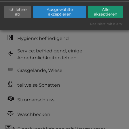
Platzeinrichtung: ausreichend
Ich lehne
Ausgewählte
Alle
ab
akzeptieren
akzeptieren
Geräuschkulisse: erträgliche
Realisiert mit Klaro!
Lärmbelästigung
Hygiene: befriedigend
Service: befriedigend, einige
Annehmlichkeiten fehlen
Grasgelände, Wiese
teilweise Schatten
Stromanschluss
Waschbecken