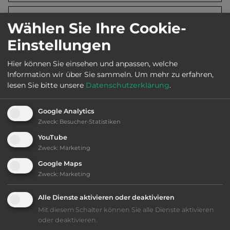
2
Fläche:
30.000
m
Wählen Sie Ihre Cookie-
Einstellungen
Öffnungszeiten:
1.3. bis 30.11.
Hier können Sie einsehen und anpassen, welche
Information wir über Sie sammeln.
Um mehr zu erfahren,
lesen Sie bitte unsere
Datenschutzerklärung
.
Telefon:
0033 5 46476193
Google Analytics
Zweck
:
Besucher-Statistiken
Ausstattung
:
YouTube
Zweck
:
Marketing
bis 25,- Euro
Google Maps
Zweck
:
Marketing
Klassifizierung: ausreichend
Alle Dienste aktivieren oder deaktivieren
Mit diesem Schalter können Sie alle Dienste aktivieren
Lage: ansprechend
oder deaktivieren.