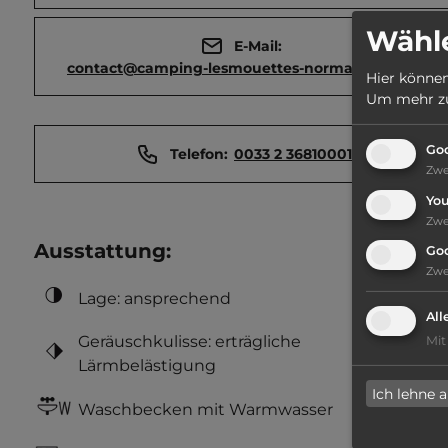
Wähle
E-Mail:
contact@camping-lesmouettes-normandie.com
Hier können
Um mehr zu 
Goo
Telefon:
0033 2 36810001
Zw
Yo
Zw
Ausstattung
:
Go
Zw
Lage: ansprechend
All
Geräuschkulisse: erträgliche
Mit
Lärmbelästigung
Ich lehne 
Waschbecken mit Warmwasser