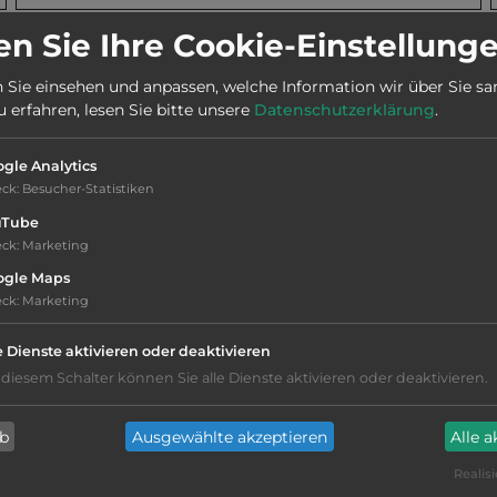
n Sie Ihre Cookie-Einstellung
Webseite:
vacances-seasonova.com/fr/camping/camping-les-
 Sie einsehen und anpassen, welche Information wir über Sie s
mouettes/
erfahren, lesen Sie bitte unsere
Datenschutzerklärung
.
gle Analytics
eck
:
Besucher-Statistiken
uTube
eck
:
Marketing
ogle Maps
eck
:
Marketing
Fäkalienausguss
e Dienste aktivieren oder deaktivieren
 diesem Schalter können Sie alle Dienste aktivieren oder deaktivieren.
Geschirrspülbecken mit Warmwasser
ab
Ausgewählte akzeptieren
Alle 
Wäschewaschbecken mit Warmwasser
Realisi