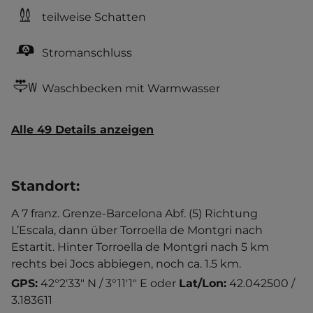
teilweise Schatten
Stromanschluss
Waschbecken mit Warmwasser
Alle 49 Details anzeigen
Standort
:
A 7 franz. Grenze-Barcelona Abf. (5) Richtung
L’Escala, dann über Torroella de Montgri nach
Estartit. Hinter Torroella de Montgri nach 5 km
rechts bei Jocs abbiegen, noch ca. 1.5 km.
GPS:
42°2'33" N / 3°11'1" E
oder
Lat/Lon:
42.042500 /
3.183611