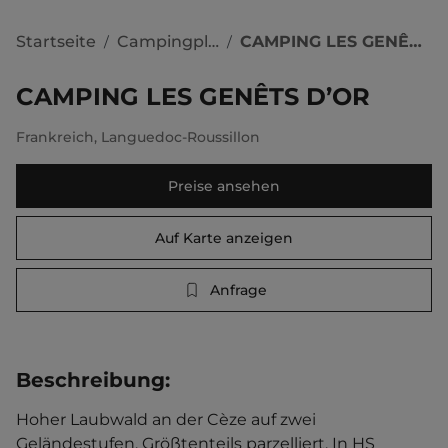
Startseite
Campingplätze
CAMPING LES GENÊTS D’OR
/
/
CAMPING LES GENÊTS D’OR
Frankreich
,
Languedoc-Roussillon
Preise ansehen
Auf Karte anzeigen
Anfrage
Beschreibung
:
Hoher Laubwald an der Cèze auf zwei 
Geländestufen. Größtenteils parzelliert. In HS 