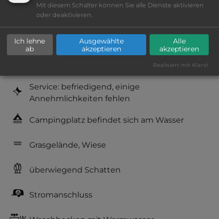
Mit diesem Schalter können Sie alle Dienste aktivieren
Platzeinrichtung: gut
oder deaktivieren.
Geräuschkulisse: sehr ruhig
Ich lehne
Ausgewählte
Alle
ab
akzeptieren
akzeptieren
Hygiene: sehr gut
Realisiert mit Klaro!
Service: befriedigend, einige
Annehmlichkeiten fehlen
Campingplatz befindet sich am Wasser
Grasgelände, Wiese
überwiegend Schatten
Stromanschluss