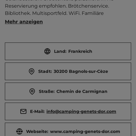
Reservierung empfohlen. Brötchenservice. 
Bibliothek. Multisportfeld. WiFi. Familiäre 
Atmosphäre.   Tennis 1.5 km, Ort 2 km entfernt. 
Mehr anzeigen
Touristen-/Dauerstellplätze 120/0.
Land:
Frankreich
Stadt:
30200 Bagnols-sur-Cèze
Straße:
Chemin de Carmignan
E-Mail:
info@camping-genets-dor.com
Webseite:
www.camping-genets-dor.com