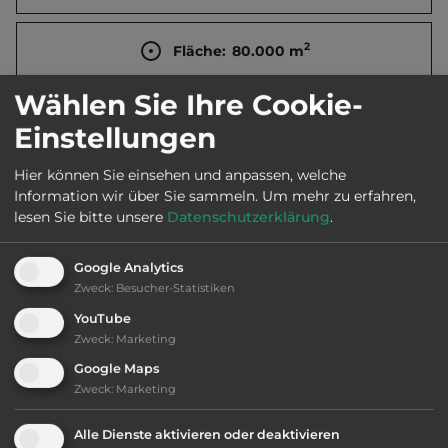
2
Fläche:
80.000
m
Wählen Sie Ihre Cookie-
Öffnungszeiten:
14.4. bis 24.9.
Einstellungen
Hier können Sie einsehen und anpassen, welche
Telefon:
0033 4 66895867
Information wir über Sie sammeln.
Um mehr zu erfahren,
lesen Sie bitte unsere
Datenschutzerklärung
.
Google Analytics
Ausstattung
:
Zweck
:
Besucher-Statistiken
YouTube
bis 60,- Euro
Zweck
:
Marketing
Google Maps
Klassifizierung: befriedigend
Zweck
:
Marketing
Lage: schön
Alle Dienste aktivieren oder deaktivieren