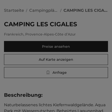
Startseite
Campingplätze
CAMPING LES CIGALES
/
/
CAMPING LES CIGALES
Frankreich
,
Provence-Alpes-Côte d’Azur
Preise ansehen
Auf Karte anzeigen
Anfrage
Beschreibung
:
Naturbelassenes lichtes Kiefernwaldgelände. Aqua 
Park mit Wasserrutschen. Beheiztes Lagunenbad. 