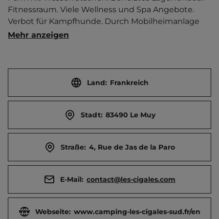
Fitnessraum. Viele Wellness und Spa Angebote. 
Verbot für Kampfhunde. Durch Mobilheimanlage 
geprägt.   Ort 2.5 km entfernt. 
Mehr anzeigen
Touristen-/Dauerstellplätze 220/450.
Land:
Frankreich
Stadt:
83490 Le Muy
Straße:
4, Rue de Jas de la Paro
E-Mail:
contact@les-cigales.com
Webseite:
www.camping-les-cigales-sud.fr/en