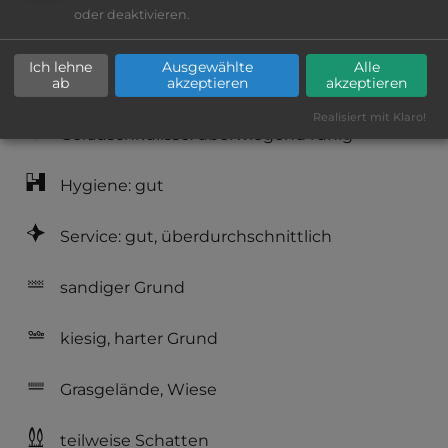
oder deaktivieren.
Lage: schön
Ich lehne
Ausgewählte
Alle
Platzeinrichtung: befriedigend
ab
akzeptieren
akzeptieren
Realisiert mit Klaro!
Geräuschkulisse: überwiegend ruhig
Hygiene: gut
Service: gut, überdurchschnittlich
sandiger Grund
kiesig, harter Grund
Grasgelände, Wiese
teilweise Schatten