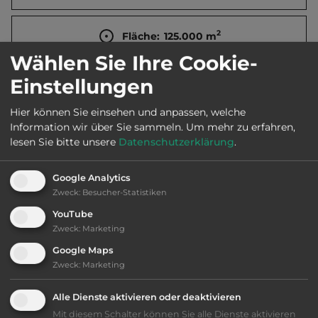
2
Fläche:
125.000
m
Wählen Sie Ihre Cookie-
Einstellungen
Öffnungszeiten:
30.3. bis 4.11.
Hier können Sie einsehen und anpassen, welche
Information wir über Sie sammeln.
Um mehr zu erfahren,
Telefon:
0033 49445 1208
lesen Sie bitte unsere
Datenschutzerklärung
.
Google Analytics
Zweck
:
Besucher-Statistiken
Ausstattung
:
YouTube
Zweck
:
Marketing
AB-Abfahrt max. 10 km entfernt
Google Maps
Zweck
:
Marketing
bis 40,- Euro
Alle Dienste aktivieren oder deaktivieren
Klassifizierung: gut
Mit diesem Schalter können Sie alle Dienste aktivieren