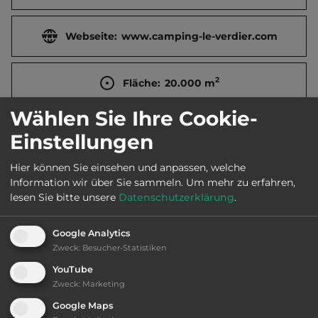
Webseite:
www.camping-le-verdier.com
2
Fläche:
20.000
m
Wählen Sie Ihre Cookie-
Öffnungszeiten:
28.3. bis 1.11.
Einstellungen
Hier können Sie einsehen und anpassen, welche
Telefon:
0033 4 66600362
Information wir über Sie sammeln.
Um mehr zu erfahren,
lesen Sie bitte unsere
Datenschutzerklärung
.
Google Analytics
Ausstattung
:
Zweck
:
Besucher-Statistiken
YouTube
bis 20,- Euro
Zweck
:
Marketing
Google Maps
Klassifizierung: ausreichend