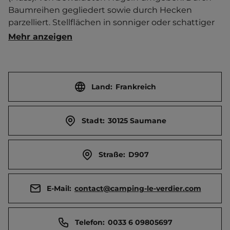
Baumreihen gegliedert sowie durch Hecken 
parzelliert. Stellflächen in sonniger oder schattiger 
Lage wählbar. Brötchenservice in HS. 
Mehr anzeigen
Snackbar/Pizzeria. Trampolin. Volleyball. Boulebahn.  
 Ort 400 m entfernt. Touristen-/Dauerstellplätze 
65/0.
Land:
Frankreich
Stadt:
30125 Saumane
Straße:
D907
E-Mail:
contact@camping-le-verdier.com
Telefon:
0033 6 09805697