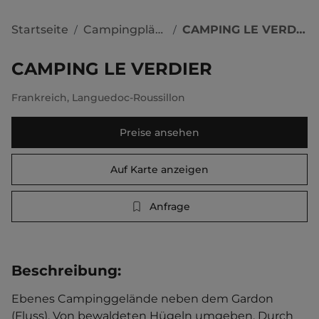
Startseite
Campingplätze
CAMPING LE VERDIER
/
/
CAMPING LE VERDIER
Frankreich
,
Languedoc-Roussillon
Preise ansehen
Auf Karte anzeigen
Anfrage
Beschreibung
:
Ebenes Campinggelände neben dem Gardon 
(Fluss). Von bewaldeten Hügeln umgeben. Durch 