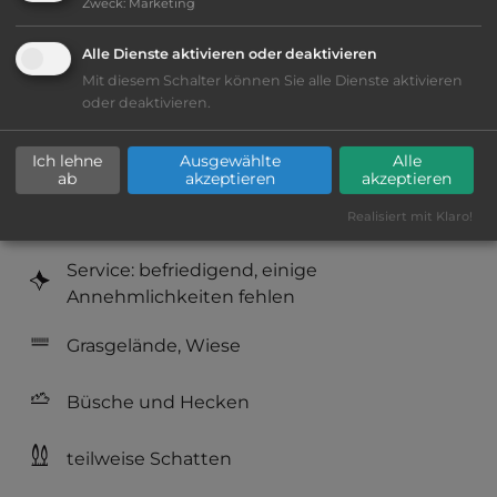
Zweck
:
Marketing
Lage: schön
Alle Dienste aktivieren oder deaktivieren
Mit diesem Schalter können Sie alle Dienste aktivieren
oder deaktivieren.
Platzeinrichtung: ausreichend
Ich lehne
Ausgewählte
Alle
Geräuschkulisse: überwiegend ruhig
ab
akzeptieren
akzeptieren
Realisiert mit Klaro!
Hygiene: befriedigend
Service: befriedigend, einige
Annehmlichkeiten fehlen
Grasgelände, Wiese
Büsche und Hecken
teilweise Schatten