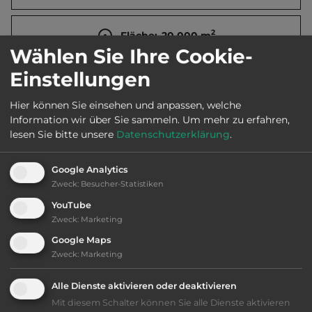
2
Fläche:
20.000
m
Wählen Sie Ihre Cookie-
Einstellungen
Öffnungszeiten:
Ganzjährig geöffnet
Hier können Sie einsehen und anpassen, welche
Information wir über Sie sammeln.
Um mehr zu erfahren,
Telefon:
0033 4 66653110
lesen Sie bitte unsere
Datenschutzerklärung
.
Google Analytics
Zweck
:
Besucher-Statistiken
Ausstattung
:
YouTube
Zweck
:
Marketing
bis 30,- Euro
Google Maps
Zweck
:
Marketing
Klassifizierung: befriedigend
Alle Dienste aktivieren oder deaktivieren
Lage: schön
Mit diesem Schalter können Sie alle Dienste aktivieren