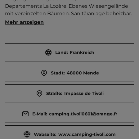
Departements La Lozère. Ebenes Wiesengelände 
mit vereinzelten Bäumen. Sanitäranlage beheizbar. 
Snackbar. Kiosk. Brötchenservice.  Boule.   
Mehr anzeigen
Ortszentrum 2 km entfernt. 
Touristen-/Dauerstellplätze 82/0.
Land:
Frankreich
Stadt:
48000 Mende
Straße:
Impasse de Tivoli
E-Mail:
camping.tivoli0601@orange.fr
Webseite:
www.camping-tivoli.com