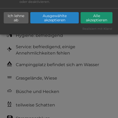
oder deaktivieren.
Platzeinrichtung: befriedigend
Ich lehne
Ausgewählte
Alle
ab
akzeptieren
akzeptieren
Geräuschkulisse: überwiegend ruhig
Realisiert mit Klaro!
Hygiene: befriedigend
Service: befriedigend, einige
Annehmlichkeiten fehlen
Campingplatz befindet sich am Wasser
Grasgelände, Wiese
Büsche und Hecken
teilweise Schatten