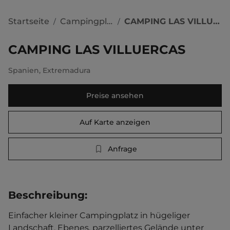
Startseite
Campingplätze
CAMPING LAS VILLUERCAS
/
/
CAMPING LAS VILLUERCAS
Spanien
,
Extremadura
Preise ansehen
Auf Karte anzeigen
Anfrage
Beschreibung
:
Einfacher kleiner Campingplatz in hügeliger 
Landschaft. Ebenes, parzelliertes Gelände unter 