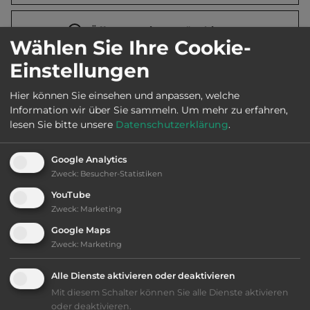
Öffnungszeiten:
März bis Nov.
Wählen Sie Ihre Cookie-
Einstellungen
Telefon:
0034 927 367139
Hier können Sie einsehen und anpassen, welche
Information wir über Sie sammeln.
Um mehr zu erfahren,
lesen Sie bitte unsere
Datenschutzerklärung
.
Ausstattung
:
Google Analytics
Zweck
:
Besucher-Statistiken
naturbelassener Platz
YouTube
Zweck
:
Marketing
bis 15,- Euro
Google Maps
Zweck
:
Marketing
Klassifizierung: ausreichend
Alle Dienste aktivieren oder deaktivieren
Lage: ansprechend
Mit diesem Schalter können Sie alle Dienste aktivieren
oder deaktivieren.