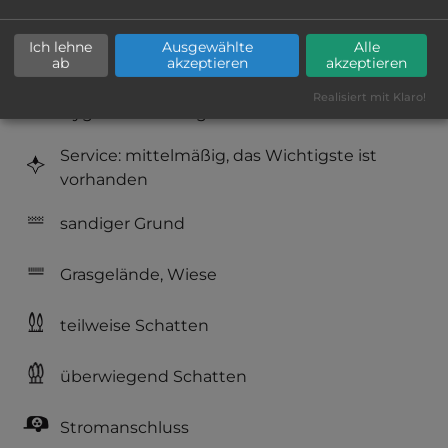
Platzeinrichtung: befriedigend
Ich lehne
Ausgewählte
Alle
Geräuschkulisse: überwiegend ruhig
ab
akzeptieren
akzeptieren
Realisiert mit Klaro!
Hygiene: befriedigend
Service: mittelmäßig, das Wichtigste ist
vorhanden
sandiger Grund
Grasgelände, Wiese
teilweise Schatten
überwiegend Schatten
Stromanschluss