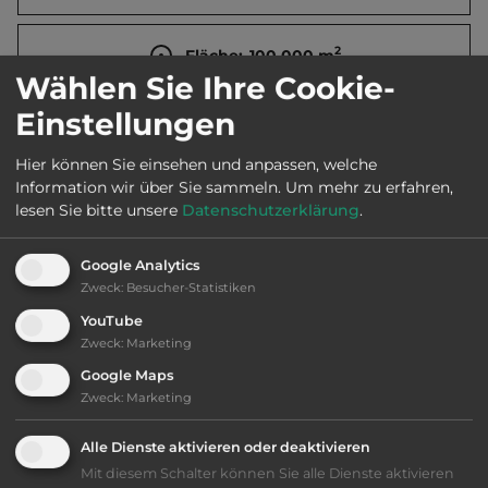
2
Fläche:
100.000
m
Wählen Sie Ihre Cookie-
Einstellungen
Öffnungszeiten:
Apr bis Sept.
Hier können Sie einsehen und anpassen, welche
Information wir über Sie sammeln.
Um mehr zu erfahren,
Telefon:
0034 942 717188
lesen Sie bitte unsere
Datenschutzerklärung
.
Google Analytics
Zweck
:
Besucher-Statistiken
Ausstattung
:
YouTube
Zweck
:
Marketing
AB-Abfahrt max. 10 km entfernt
Google Maps
Zweck
:
Marketing
bis 35,- Euro
Alle Dienste aktivieren oder deaktivieren
Klassifizierung: befriedigend
Mit diesem Schalter können Sie alle Dienste aktivieren