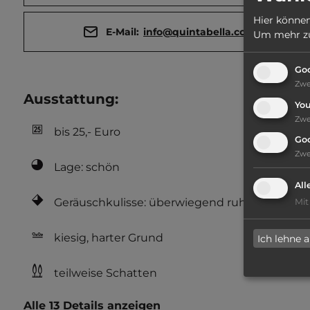
Hier können
E-Mail:
info@quintabella.com
Um mehr zu 
Goo
Zw
Ausstattung
:
Yo
Zw
bis 25,- Euro
Go
Zw
Lage: schön
All
Geräuschkulisse: überwiegend ruhig
Mit
kiesig, harter Grund
Ich lehne 
teilweise Schatten
Alle 13 Details anzeigen