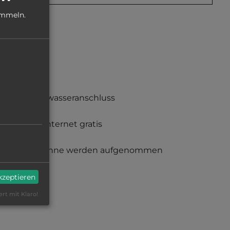
ammeln.
Frischwasseranschluss
Funkinternet gratis
Gespanne werden aufgenommen
akzeptieren
ert mit Klaro!