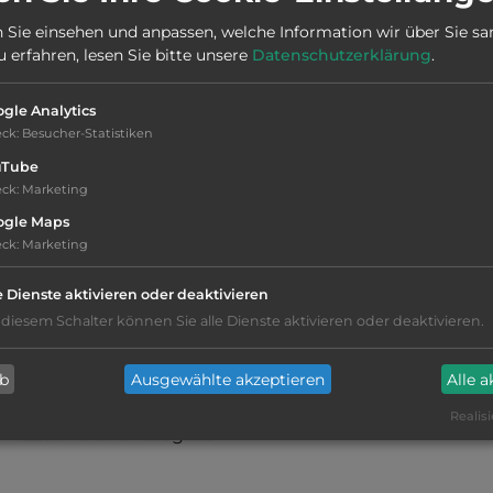
 Sie einsehen und anpassen, welche Information wir über Sie s
Öffnungszeiten:
Ganzjährig geöffnet
erfahren, lesen Sie bitte unsere
Datenschutzerklärung
.
gle Analytics
eck
:
Besucher-Statistiken
uTube
eck
:
Marketing
Stromanschluss
ogle Maps
eck
:
Marketing
WC
e Dienste aktivieren oder deaktivieren
Waschbecken mit Warmwasser
 diesem Schalter können Sie alle Dienste aktivieren oder deaktivieren.
Duschkabinen mit Warmwasser
ab
Ausgewählte akzeptieren
Alle 
Realisi
Fäkalienausguss