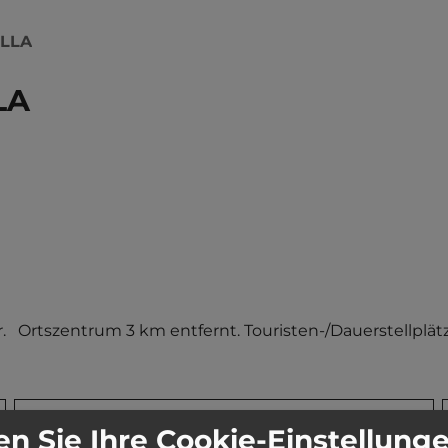
ELLA
LA
.   Ortszentrum 3 km entfernt. Touristen-/Dauerstellplät
Stadt:
30889 Águilas
n Sie Ihre Cookie-Einstellung