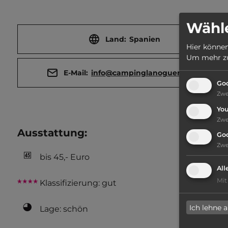
Wähle
Land:
Spanien
Hier können
Um mehr zu 
E-Mail:
info@campinglanoguera.com
Goo
Zw
Yo
Zw
Ausstattung
:
Go
Zw
bis 45,- Euro
All
Mit
Klassifizierung: gut
Ich lehne 
Lage: schön