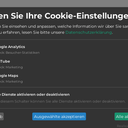
n Sie Ihre Cookie-Einstellung
Stadt:
25613 Sant Llorenç de Montgai
 Sie einsehen und anpassen, welche Information wir über Sie s
erfahren, lesen Sie bitte unsere
Datenschutzerklärung
.
2
Fläche:
25.000
m
gle Analytics
eck
:
Besucher-Statistiken
uTube
eck
:
Marketing
ogle Maps
eck
:
Marketing
Hygiene: gut
e Dienste aktivieren oder deaktivieren
 diesem Schalter können Sie alle Dienste aktivieren oder deaktivieren.
Service: gut, überdurchschnittlich
ab
Ausgewählte akzeptieren
Alle 
sandiger Grund
Realisi