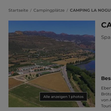
Startseite
Campingplätze
CAMPING LA NOG
/
/
C
Spa
Bes
Ebene
Bröt
Alle anzeigen 1 photos
von 
Touri