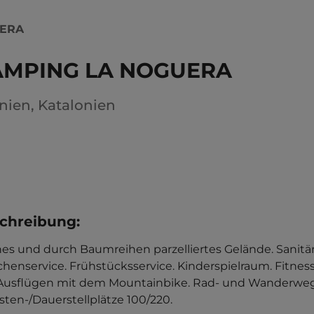
UERA
AMPING LA NOGUERA
nien
,
Katalonien
chreibung
:
s und durch Baumreihen parzelliertes Gelände. Sanitäranl
chenservice. Frühstücksservice. Kinderspielraum. Fitnes
Ausflügen mit dem Mountainbike. Rad- und Wanderwege 
sten-/Dauerstellplätze 100/220.