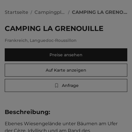
Startseite
Campingplätze
CAMPING LA GRENOUILLE
/
/
CAMPING LA GRENOUILLE
Frankreich
,
Languedoc-Roussillon
Preise ansehen
Auf Karte anzeigen
Anfrage
Beschreibung
:
Ebenes Wiesengelände unter Bäumen am Ufer 
der Cèze. Idyllisch und am Rand des 