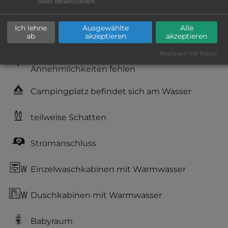
oder deaktivieren.
Geräuschkulisse: sehr ruhig
Ich lehne
Ausgewählte
Alle
Hygiene: befriedigend
ab
akzeptieren
akzeptieren
Realisiert mit Klaro!
Service: befriedigend, einige
Annehmlichkeiten fehlen
Campingplatz befindet sich am Wasser
teilweise Schatten
Stromanschluss
Einzelwaschkabinen mit Warmwasser
Duschkabinen mit Warmwasser
Babyraum