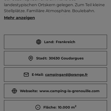
landestypischen Ortskern gelegen. Zum Teil kleine 
Stellplätze. Familiäre Atmosphäre. Boulebahn.    
Touristen-/Dauerstellplätze 50/0.
Mehr anzeigen
Land:
Frankreich
Stadt:
30630 Goudargues
E-Mail:
campingard@orange.fr
Webseite:
www.camping-la-grenouille.com
2
Fläche:
10.000
m