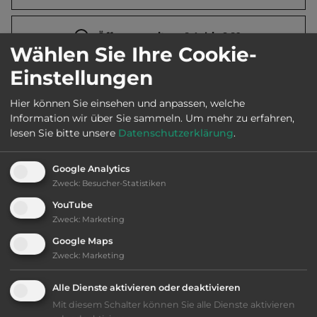
Öffnungszeiten:
1.4. bis 9.10.
Wählen Sie Ihre Cookie-
Einstellungen
Telefon:
0033 4 66822136
Hier können Sie einsehen und anpassen, welche
Information wir über Sie sammeln.
Um mehr zu erfahren,
lesen Sie bitte unsere
Datenschutzerklärung
.
Ausstattung
:
Google Analytics
bis 30,- Euro
Zweck
:
Besucher-Statistiken
YouTube
Klassifizierung: befriedigend
Zweck
:
Marketing
Google Maps
Lage: schön
Zweck
:
Marketing
Alle Dienste aktivieren oder deaktivieren
Platzeinrichtung: gut
Mit diesem Schalter können Sie alle Dienste aktivieren