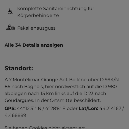
komplette Sanitäreinrichtung für
Körperbehinderte
Fäkalienausguss
Alle 34 Details anzeigen
Standort
:
A 7 Montélimar-Orange Abf. Bollène über D 994/N
86 nach Bagnols, hier nordwestlich auf die D 980
abbiegen nach 15 km links auf die D 23 nach
Goudargues. In der Ortsmitte beschildert.
GPS:
44°12'51" N / 4°28'8" E
oder
Lat/Lon:
44.214167 /
4.468889
Sie haben Cookies nicht akzeptiert