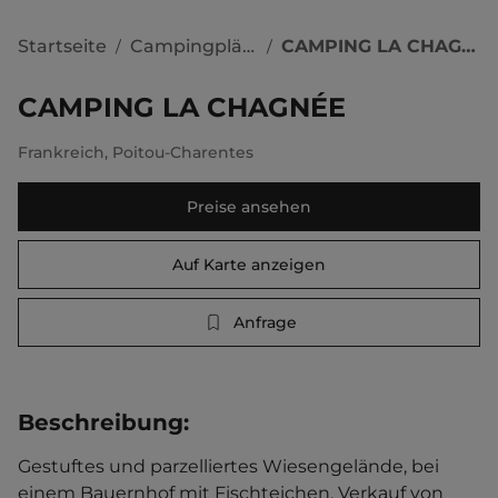
Startseite
Campingplätze
CAMPING LA CHAGNÉE
/
/
CAMPING LA CHAGNÉE
Frankreich
,
Poitou-Charentes
Preise ansehen
Auf Karte anzeigen
Anfrage
Beschreibung
:
Gestuftes und parzelliertes Wiesengelände, bei 
einem Bauernhof mit Fischteichen. Verkauf von 