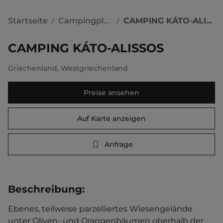
Startseite
Campingplätze
CAMPING KÁTO-ALISSOS
/
/
CAMPING KÁTO-ALISSOS
Griechenland
,
Westgriechenland
Preise ansehen
Auf Karte anzeigen
Anfrage
Beschreibung
:
Ebenes, teilweise parzelliertes Wiesengelände 
unter Oliven- und Orangenbäumen oberhalb der 