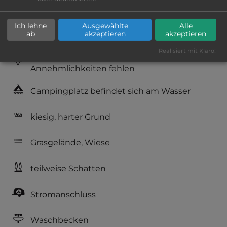
Geräuschkulisse: überwiegend ruhig
Ich lehne
Ausgewählte
Alle
ab
akzeptieren
akzeptieren
Hygiene: gut
Realisiert mit Klaro!
Service: befriedigend, einige
Annehmlichkeiten fehlen
Campingplatz befindet sich am Wasser
kiesig, harter Grund
Grasgelände, Wiese
teilweise Schatten
Stromanschluss
Waschbecken