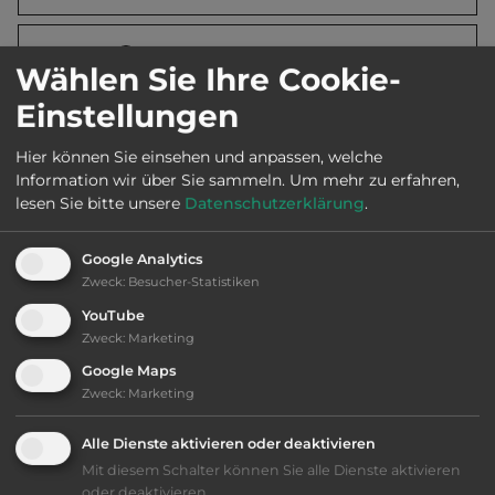
Öffnungszeiten:
1.4. bis Dez.
Wählen Sie Ihre Cookie-
Einstellungen
Telefon:
0030 26930 71249
Hier können Sie einsehen und anpassen, welche
Information wir über Sie sammeln.
Um mehr zu erfahren,
lesen Sie bitte unsere
Datenschutzerklärung
.
Ausstattung
:
Google Analytics
Zweck
:
Besucher-Statistiken
bis 25,- Euro
YouTube
Zweck
:
Marketing
Klassifizierung: befriedigend
Google Maps
Zweck
:
Marketing
Lage: ansprechend
Alle Dienste aktivieren oder deaktivieren
Platzeinrichtung: gut
Mit diesem Schalter können Sie alle Dienste aktivieren
oder deaktivieren.