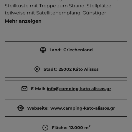
Steilküste mit Treppe zum Strand. Stellplätze 
teilweise mit Satellitenempfang. Günstiger 
Etappenplatz. In HS stark frequentiert. Öffentlicher 
Mehr anzeigen
Badebetrieb. Familiäre Atmosphäre. WLAN. Imbiss. 
Brötchenservice.   Ort 2 km entfernt. 
Touristen-/Dauerstellplätze 60/0.
Land:
Griechenland
Stadt:
25002 Káto Alissos
E-Mail:
info@camping-kato-alissos.gr
Webseite:
www.camping-kato-alissos.gr
2
Fläche:
12.000
m