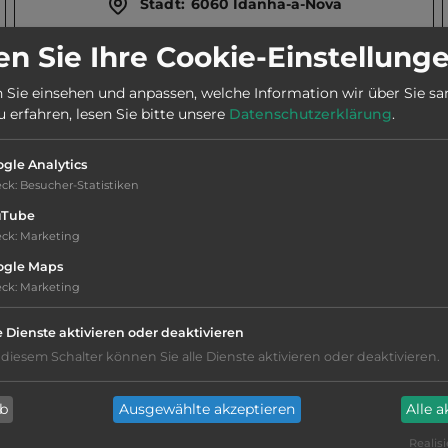
Stadt:
6060 Idanha-a-Nova
n Sie Ihre Cookie-Einstellung
Webseite:
cmcd.pt
 Sie einsehen und anpassen, welche Information wir über Sie s
erfahren, lesen Sie bitte unsere
Datenschutzerklärung
.
Telefon:
00351 277 201029
gle Analytics
eck
:
Besucher-Statistiken
uTube
eck
:
Marketing
ogle Maps
Hygiene: befriedigend
eck
:
Marketing
Service: befriedigend, einige
e Dienste aktivieren oder deaktivieren
Annehmlichkeiten fehlen
 diesem Schalter können Sie alle Dienste aktivieren oder deaktivieren.
Campingplatz befindet sich am Wasser
ab
Ausgewählte akzeptieren
Alle 
überwiegend Schatten
Realisi