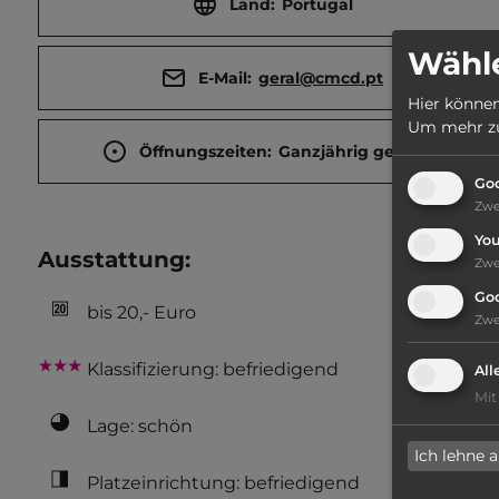
Land:
Portugal
Wähle
E-Mail:
geral@cmcd.pt
Hier können
Um mehr zu 
Öffnungszeiten:
Ganzjährig geöffnet
Goo
Zw
Yo
Ausstattung
:
Zw
Go
bis 20,- Euro
Zw
Klassifizierung: befriedigend
All
Mit
Lage: schön
Ich lehne 
Platzeinrichtung: befriedigend