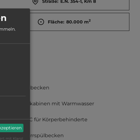
Straße:
E.N. 354-1, Km 8
en
2
Fläche:
80.000
m
ammeln.
Waschbecken
Duschkabinen mit Warmwasser
nur WC für Körperbehinderte
akzeptieren
Geschirrspülbecken
ert mit Klaro!