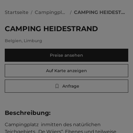
Startseite
Campingplätze
CAMPING HEIDESTRAND
/
/
CAMPING HEIDESTRAND
Belgien
,
Limburg
Preise ansehen
Auf Karte anzeigen
Anfrage
Beschreibung
:
Campingplatz  inmitten des natürlichen 
Teichgebiets „De Wijers“. Ebenes und teilweise 