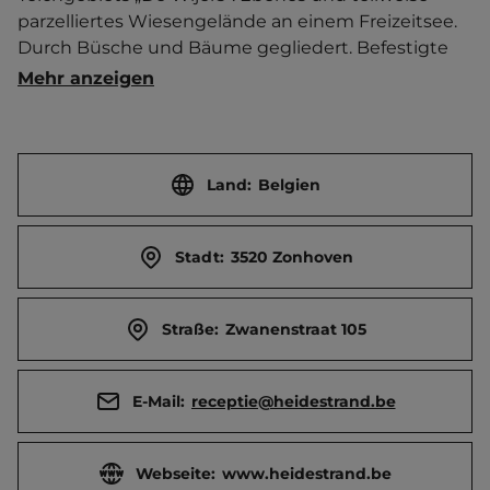
parzelliertes Wiesengelände an einem Freizeitsee. 
Durch Büsche und Bäume gegliedert. Befestigte 
Wohnmobilstellplätze. Bademöglichkeit im See 
Mehr anzeigen
mit Sandstrand und  Liegewiese. Täglich frisches 
Brot. Imbiss. Wasserrutsche. Spielautomaten. 
Mehrzwecksportfeld. Boccia. Billard.  Durch 
Dauercamper geprägt.   Ort 4.5 km entfernt. 
Land:
Belgien
Touristen-/Dauerstellplätze 90/620.
Stadt:
3520 Zonhoven
Straße:
Zwanenstraat 105
E-Mail:
receptie@heidestrand.be
Webseite:
www.heidestrand.be