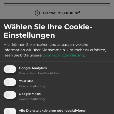
2
Fläche:
750.000
m
Wählen Sie Ihre Cookie-
Öffnungszeiten:
15.4. bis 1.10.
Einstellungen
Hier können Sie einsehen und anpassen, welche
Telefon:
0032 11 520190
Information wir über Sie sammeln.
Um mehr zu erfahren,
lesen Sie bitte unsere
Datenschutzerklärung
.
Google Analytics
Ausstattung
:
Zweck
:
Besucher-Statistiken
YouTube
AB-Abfahrt max. 10 km entfernt
Zweck
:
Marketing
Google Maps
bis 30,- Euro
Zweck
:
Marketing
Klassifizierung: befriedigend
Alle Dienste aktivieren oder deaktivieren