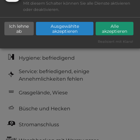
Mit diesem Schalter können Sie alle Dienste aktivieren
Lage: schön
oder deaktivieren.
Platzeinrichtung: befriedigend
Ich lehne
Ausgewählte
Alle
ab
akzeptieren
akzeptieren
Geräuschkulisse: überwiegend ruhig
Realisiert mit Klaro!
Hygiene: befriedigend
Service: befriedigend, einige
Annehmlichkeiten fehlen
Grasgelände, Wiese
Büsche und Hecken
Stromanschluss