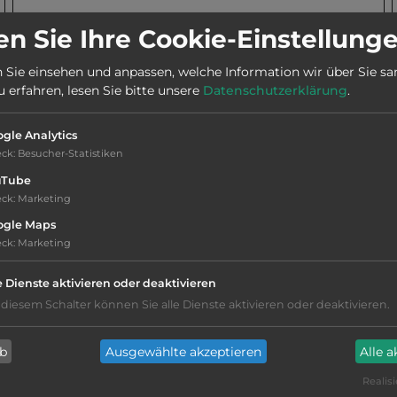
Stadt:
8724 Spielberg
n Sie Ihre Cookie-Einstellung
 Sie einsehen und anpassen, welche Information wir über Sie s
Telefon:
0043 664 8600818
erfahren, lesen Sie bitte unsere
Datenschutzerklärung
.
gle Analytics
Öffnungszeiten:
Ganzjährig geöffnet
eck
:
Besucher-Statistiken
uTube
eck
:
Marketing
ogle Maps
eck
:
Marketing
Hygiene: befriedigend
e Dienste aktivieren oder deaktivieren
 diesem Schalter können Sie alle Dienste aktivieren oder deaktivieren.
Service: mittelmäßig, das Wichtigste ist
vorhanden
ab
Ausgewählte akzeptieren
Alle 
nur Barzahlung
Realisi