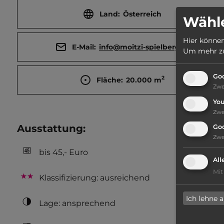
Land:
Österreich
Wähle
Hier können
E-Mail:
info@moitzi-spielberg.at
Um mehr zu 
Goo
2
Fläche:
20.000
m
Zw
Yo
Zw
Ausstattung
:
Go
Zw
bis 45,- Euro
All
Mit
Klassifizierung: ausreichend
Ich lehne 
Lage: ansprechend