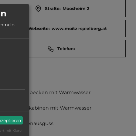
Straße:
Moosheim 2
en
ammeln.
Webseite:
www.moitzi-spielberg.at
Telefon:
Waschbecken mit Warmwasser
Duschkabinen mit Warmwasser
akzeptieren
Fäkalienausguss
ert mit Klaro!