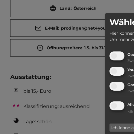
Land:
Österreich
Wähle
E-Mail:
prodinger@net4you.at
Hier können
Um mehr zu 
Öffnungszeiten:
1.5. bis 31.10.
Goo
Zw
Yo
Ausstattung
:
Zw
Go
bis 15,- Euro
Zw
All
Klassifizierung: ausreichend
Mit
Lage: schön
Ich lehne 