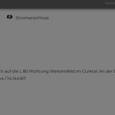
Realisi
teilweise Schatten
Stromanschluss
urth auf die L 80 Richtung Weitensfeld im Gurktal. An d
4 / 14.144167