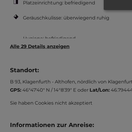
Platzeinrichtung: befriedigend
Geräuschkulisse: überwiegend ruhig
Alle 29 Details anzeigen
Standort
:
B 93, Klagenfurth - Althofen, nördlich von Klagenf
GPS:
46°47'40" N / 14°8'39" E
oder
Lat/Lon:
46.79444
Sie haben Cookies nicht akzeptiert
Informationen zur Anreise
: