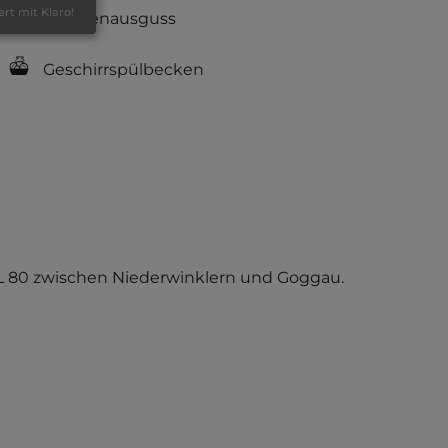
ert mit Klaro!
Fäkalienausguss
Geschirrspülbecken
er L 80 zwischen Niederwinklern und Goggau.