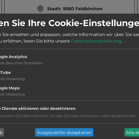
Stadt:
9560 Feldkirchen
n Sie Ihre Cookie-Einstellung
Webseite:
www.gasthof-prodinger.at
 Sie einsehen und anpassen, welche Information wir über Sie s
erfahren, lesen Sie bitte unsere
Datenschutzerklärung
.
Telefon:
0043 4271 2033
gle Analytics
eck
:
Besucher-Statistiken
uTube
eck
:
Marketing
Hygiene: befriedigend
ogle Maps
eck
:
Marketing
Service: mittelmäßig, das Wichtigste ist
e Dienste aktivieren oder deaktivieren
vorhanden
 diesem Schalter können Sie alle Dienste aktivieren oder deaktivieren.
Grasgelände, Wiese
ab
Ausgewählte akzeptieren
Alle 