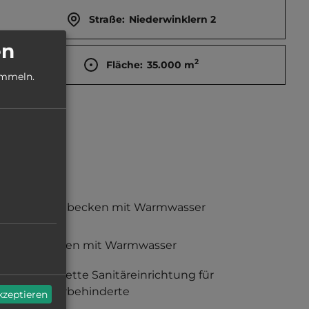
Straße:
Niederwinklern 2
en
2
Fläche:
35.000
m
ammeln.
Waschbecken mit Warmwasser
Duschen mit Warmwasser
komplette Sanitäreinrichtung für
Körperbehinderte
akzeptieren