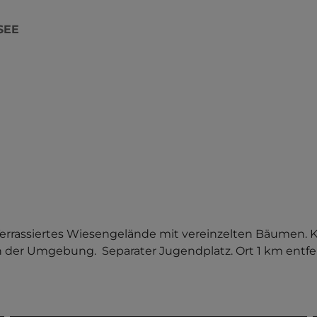
SEE
rassiertes Wiesengelände mit vereinzelten Bäumen. Ki
er Umgebung.  Separater Jugendplatz. Ort 1 km entfer