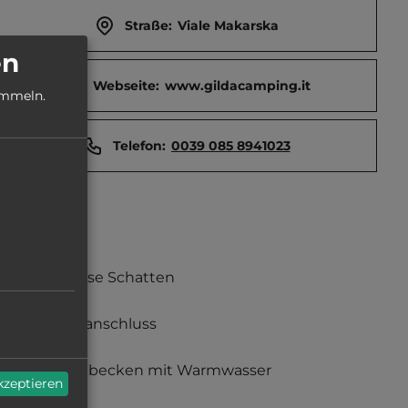
Straße:
Viale Makarska
en
Webseite:
www.gildacamping.it
ammeln.
Telefon:
0039 085 8941023
teilweise Schatten
Stromanschluss
Waschbecken mit Warmwasser
akzeptieren