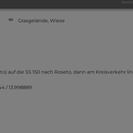
Realisi
sandiger Grund
Grasgelände, Wiese
eto) auf die SS 150 nach Roseto, dann am Kreisverkehr link
4 / 13.998889