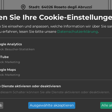
Stadt:
64026 Roseto degli Abruzzi
n Sie Ihre Cookie-Einstellung
Telefon:
0039 327 3505600
 Sie einsehen und anpassen, welche Information wir über Sie s
erfahren, lesen Sie bitte unsere
Datenschutzerklärung
.
Öffnungszeiten:
26.5. bis 8.9.
gle Analytics
eck
:
Besucher-Statistiken
uTube
eck
:
Marketing
ogle Maps
eck
:
Marketing
Geräuschkulisse: überwiegend ruhig
e Dienste aktivieren oder deaktivieren
Hygiene: gut
 diesem Schalter können Sie alle Dienste aktivieren oder deaktivieren.
Service: befriedigend, einige
ab
Ausgewählte akzeptieren
Alle 
Annehmlichkeiten fehlen