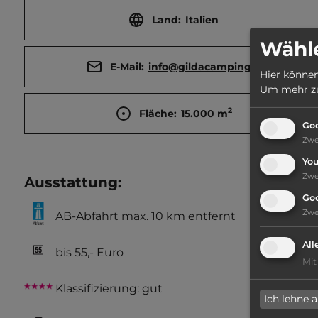
Land:
Italien
Wähle
E-Mail:
info@gildacamping.it
Hier können
Um mehr zu 
2
Fläche:
15.000
m
Goo
Zw
Yo
Zw
Ausstattung
:
Go
Zw
AB-Abfahrt max. 10 km entfernt
All
bis 55,- Euro
Mit
Klassifizierung: gut
Ich lehne 