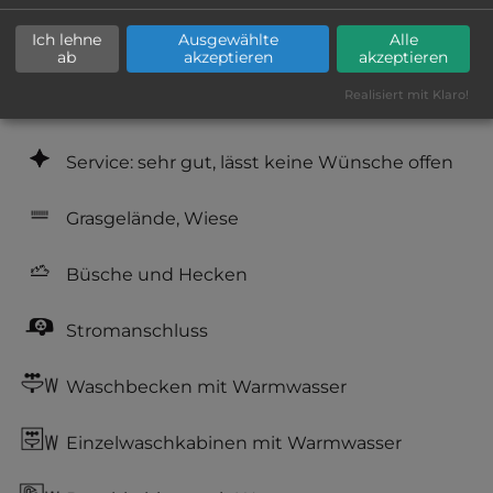
Ich lehne
Ausgewählte
Alle
Geräuschkulisse: überwiegend ruhig
ab
akzeptieren
akzeptieren
Realisiert mit Klaro!
Hygiene: gut
Service: sehr gut, lässt keine Wünsche offen
Grasgelände, Wiese
Büsche und Hecken
Stromanschluss
Waschbecken mit Warmwasser
Einzelwaschkabinen mit Warmwasser