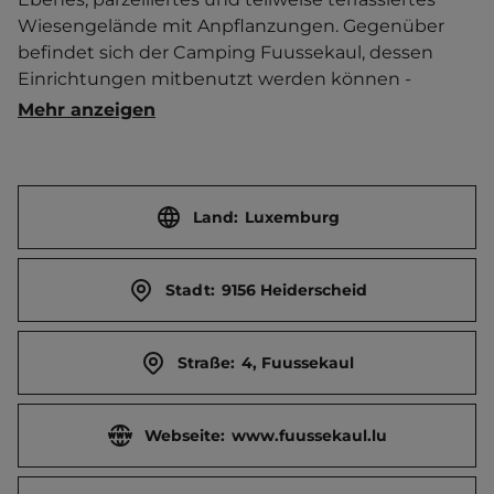
Wiesengelände mit Anpflanzungen. Gegenüber 
befindet sich der Camping Fuussekaul, dessen 
Einrichtungen mitbenutzt werden können -  
jeweils Freitags und Samstags Abends von 18-22 
Mehr anzeigen
Uhr gratis Benutzung des Wellnesskomplexes mit 
finnischer Sauna, Dampfbad, Kaltwasserbecken, 
Ruheraum und Schwimmbad. Aqua Gym jeweils 
Montags und Freitags (von Mai bis Ende Sept.). 
Land:
Luxemburg
Massagen (bitte vorher reservieren). Kindersanitär. 
Holz-Chalet mit überdachtem Schwimmbad. 
Stadt:
9156 Heiderscheid
Brötchenservice.    Touristen-/Dauerstellplätze 70/0.
Straße:
4, Fuussekaul
Webseite:
www.fuussekaul.lu