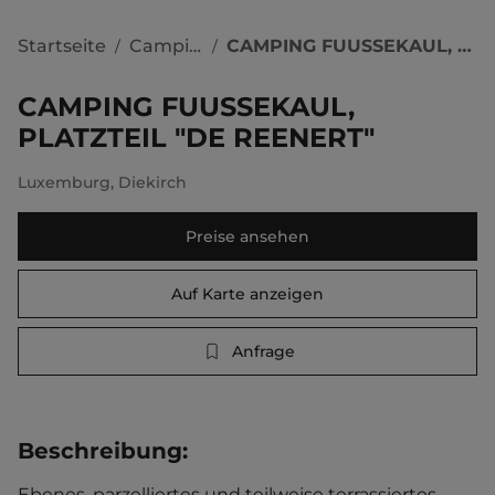
Startseite
Campingplätze
CAMPING FUUSSEKAUL, PLATZTEIL "DE REENERT"
/
/
CAMPING FUUSSEKAUL,
PLATZTEIL "DE REENERT"
Luxemburg
,
Diekirch
Preise ansehen
Auf Karte anzeigen
Anfrage
Beschreibung
:
Ebenes, parzelliertes und teilweise terrassiertes 