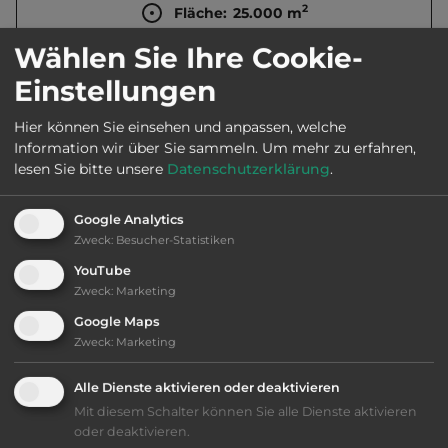
2
Fläche:
25.000
m
Wählen Sie Ihre Cookie-
Öffnungszeiten:
Ganzjährig geöffnet
Einstellungen
Hier können Sie einsehen und anpassen, welche
Telefon:
00352 2688881
Information wir über Sie sammeln.
Um mehr zu erfahren,
lesen Sie bitte unsere
Datenschutzerklärung
.
Google Analytics
Ausstattung
:
Zweck
:
Besucher-Statistiken
YouTube
bis 30,- Euro
Zweck
:
Marketing
Google Maps
Klassifizierung: gut
Zweck
:
Marketing
Alle Dienste aktivieren oder deaktivieren
Lage: schön
Mit diesem Schalter können Sie alle Dienste aktivieren
oder deaktivieren.
Platzeinrichtung: gut