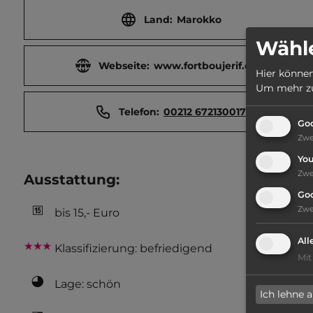
Land:
Marokko
Wähle
Webseite:
www.fortboujerif.com
Hier können
Um mehr zu 
Telefon:
00212 672130017
Goo
Zw
Yo
Zw
Ausstattung
:
Go
Zw
bis 15,- Euro
All
Klassifizierung: befriedigend
Mit
Lage: schön
Ich lehne 