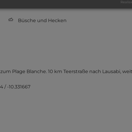
Realisi
kiesig, harter Grund
Büsche und Hecken
s zum Plage Blanche. 10 km Teerstraße nach Lausabi, we
4 / -10.331667