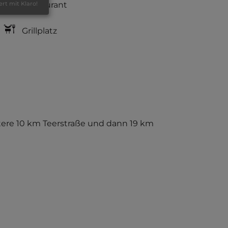
Restaurant
ert mit Klaro!
Grillplatz
itere 10 km Teerstraße und dann 19 km