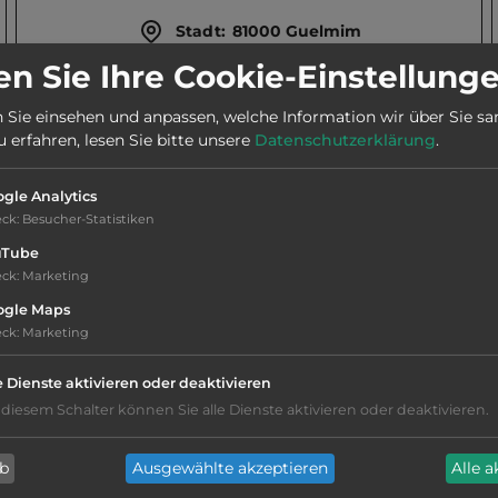
Stadt:
81000 Guelmim
n Sie Ihre Cookie-Einstellung
2
Fläche:
60.000
m
 Sie einsehen und anpassen, welche Information wir über Sie s
erfahren, lesen Sie bitte unsere
Datenschutzerklärung
.
gle Analytics
eck
:
Besucher-Statistiken
uTube
eck
:
Marketing
ogle Maps
eck
:
Marketing
Hygiene: befriedigend
e Dienste aktivieren oder deaktivieren
Service: befriedigend, einige
 diesem Schalter können Sie alle Dienste aktivieren oder deaktivieren.
Annehmlichkeiten fehlen
Reservierung nicht möglich
ab
Ausgewählte akzeptieren
Alle 