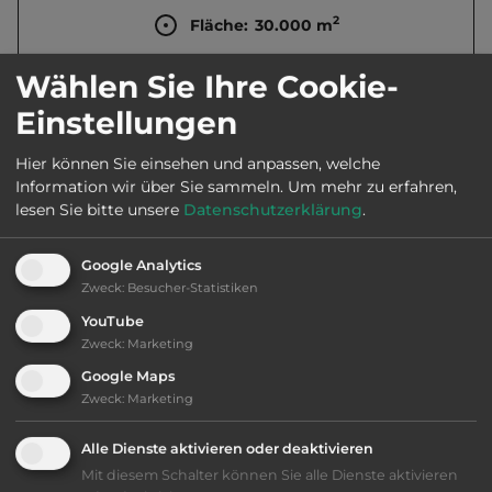
2
Fläche:
30.000
m
Wählen Sie Ihre Cookie-
Öffnungszeiten:
Apr. bis Okt.
Einstellungen
Hier können Sie einsehen und anpassen, welche
Telefon:
0039 0884 700968
Information wir über Sie sammeln.
Um mehr zu erfahren,
lesen Sie bitte unsere
Datenschutzerklärung
.
Google Analytics
Ausstattung
:
Zweck
:
Besucher-Statistiken
YouTube
bis 35,- Euro
Zweck
:
Marketing
Google Maps
Klassifizierung: befriedigend
Zweck
:
Marketing
Lage: schön
Alle Dienste aktivieren oder deaktivieren
Mit diesem Schalter können Sie alle Dienste aktivieren