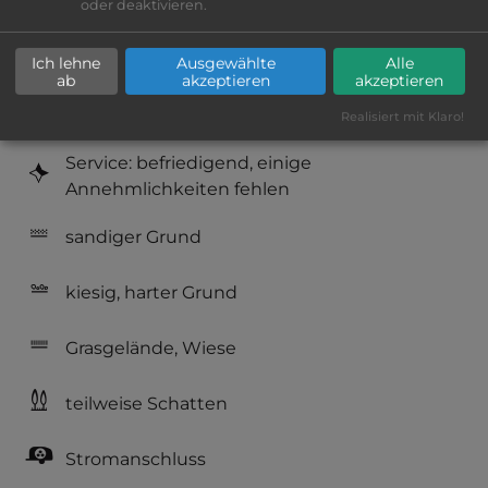
Platzeinrichtung: befriedigend
oder deaktivieren.
Geräuschkulisse: überwiegend ruhig
Ich lehne
Ausgewählte
Alle
ab
akzeptieren
akzeptieren
Hygiene: befriedigend
Realisiert mit Klaro!
Service: befriedigend, einige
Annehmlichkeiten fehlen
sandiger Grund
kiesig, harter Grund
Grasgelände, Wiese
teilweise Schatten
Stromanschluss