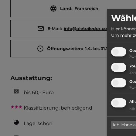
Land:
Frankreich
Wähle
E-Mail:
info@aletoiledor.com
Hier können
Um mehr zu 
Öffnungszeiten:
1.4. bis 31.10.
Goo
Zw
Yo
Zw
Ausstattung
:
Go
Zw
bis 60,- Euro
All
Klassifizierung: befriedigend
Mit
Lage: schön
Ich lehne 