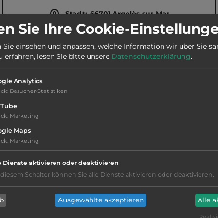
Stadt:
66701 Argelès-sur-Mer
n Sie Ihre Cookie-Einstellung
Webseite:
www.aletoiledor.com
 Sie einsehen und anpassen, welche Information wir über Sie s
erfahren, lesen Sie bitte unsere
Datenschutzerklärung
.
Telefon:
0033 468810434
gle Analytics
eck
:
Besucher-Statistiken
uTube
eck
:
Marketing
ogle Maps
Hygiene: befriedigend
eck
:
Marketing
e Dienste aktivieren oder deaktivieren
Service: gut, überdurchschnittlich
 diesem Schalter können Sie alle Dienste aktivieren oder deaktivieren.
Grasgelände, Wiese
ab
Ausgewählte akzeptieren
Alle 
Realisi