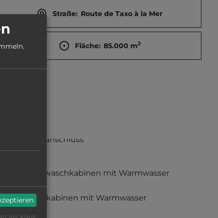
Straße:
Route de Taxo à la Mer
en
2
Fläche:
85.000
m
ammeln.
Stromanschluss
Einzelwaschkabinen mit Warmwasser
Duschkabinen mit Warmwasser
akzeptieren
ert mit Klaro!