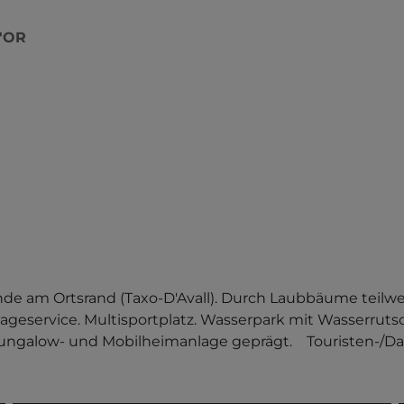
'OR
e am Ortsrand (Taxo-D'Avall). Durch Laubbäume teilwei
sageservice. Multisportplatz. Wasserpark mit Wasserrutsc
alow- und Mobilheimanlage geprägt.    Touristen-/Daue