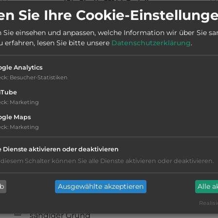
Stadt:
22144 Rodellar
n Sie Ihre Cookie-Einstellung
 Sie einsehen und anpassen, welche Information wir über Sie s
Telefon:
0034 626 841753
erfahren, lesen Sie bitte unsere
Datenschutzerklärung
.
Öffnungszeiten:
1.4. bis 12.10.
gle Analytics
eck
:
Besucher-Statistiken
uTube
eck
:
Marketing
ogle Maps
eck
:
Marketing
Hygiene: befriedigend
e Dienste aktivieren oder deaktivieren
Service: mittelmäßig, das Wichtigste ist
 diesem Schalter können Sie alle Dienste aktivieren oder deaktivieren.
vorhanden
ab
Ausgewählte akzeptieren
Alle 
Campingplatz befindet sich am Wasser
Realisi
sandiger Grund