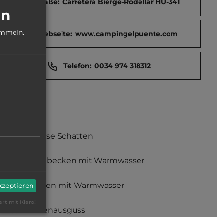
Straße:
Carretera Bierge-Rodellar HU-341
en
ammeln.
Webseite:
www.campingelpuente.com
Telefon:
0034 974 318312
teilweise Schatten
Waschbecken mit Warmwasser
Duschen mit Warmwasser
akzeptieren
ert mit Klaro!
Fäkalienausguss