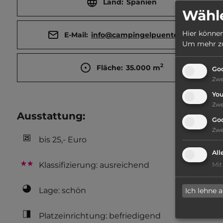
Land:
Spanien
Wähle
Hier können
E-Mail:
info@campingelpuente.com
Um mehr zu 
2
Fläche:
35.000
m
Goo
Zw
Yo
Zw
Ausstattung
:
Go
Zw
bis 25,- Euro
All
Klassifizierung: ausreichend
Mit
Lage: schön
Ich lehne 
Platzeinrichtung: befriedigend